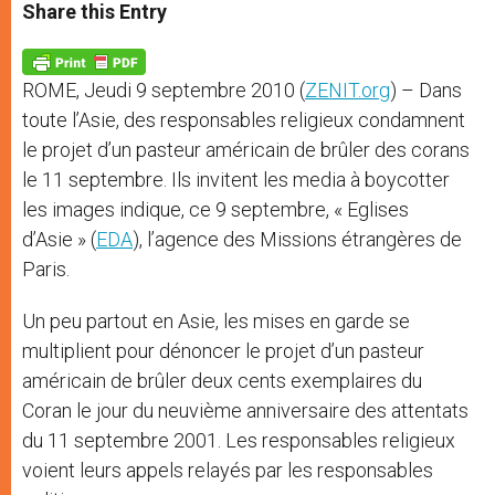
t
s
e
t
r
Share this Entry
s
e
b
t
e
A
n
o
e
p
g
o
r
p
e
k
ROME, Jeudi 9 septembre 2010 (
ZENIT.org
) – Dans
r
toute l’Asie, des responsables religieux condamnent
le projet d’un pasteur américain de brûler des corans
le 11 septembre. Ils invitent les media à boycotter
les images indique, ce 9 septembre, « Eglises
d’Asie » (
EDA
), l’agence des Missions étrangères de
Paris.
Un peu partout en Asie, les mises en garde se
multiplient pour dénoncer le projet d’un pasteur
américain de brûler deux cents exemplaires du
Coran le jour du neuvième anniversaire des attentats
du 11 septembre 2001. Les responsables religieux
voient leurs appels relayés par les responsables