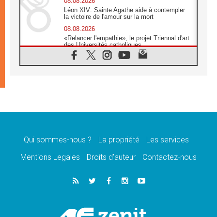
08.08.2026
Léon XIV: Sainte Agathe aide à contempler
la victoire de l'amour sur la mort
08.08.2026
«Relancer l'empathie», le projet Triennal d'art
des Universités catholiques
08.08.2026
Signis 2026, donner la parole aux religieuses
catholiques
08.08.2026
Au Bangladesh, l'Église accompagne les
Dalits sur le chemin de la dignité
07.08.2026
Philippines: le vicariat apostolique de
Calapan devient un diocèse
Qui sommes-nous ?
La propriété
Les services
07.08.2026
Congo-Brazzaville: le 15 août, entre solennité
Mentions Legales
Droits d’auteur
Contactez-nous
de l'Assomption et mémoire nationale
07.08.2026
«La paix commence par l'empathie» estime
le cardinal Parolin
07.08.2026
En Colombie, «la paix ne s'achète pas avec
une signature»