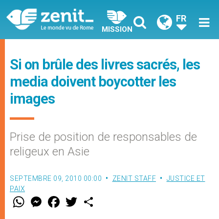
FR
MISSION
Si on brûle des livres sacrés, les
media doivent boycotter les
images
Prise de position de responsables de
religeux en Asie
SEPTEMBRE 09, 2010 00:00
ZENIT STAFF
JUSTICE ET
PAIX
W
M
F
T
S
h
e
a
w
h
a
s
c
i
a