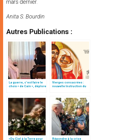
mars dernier.
Anita S. Bourdin
Autres Publications :
La guerre, c’est faire le
Vierges consacrées :
choix « de Caïn », déplore
nouvelle Instruction du
le pape François
Vatican
«Du Ciel à la Terre pour
Répondre à la crise