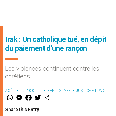
Irak : Un catholique tué, en dépit
du paiement d’une rançon
Les violences continuent contre les
chrétiens
AOÛT 30, 2010 00:00
ZENIT STAFF
JUSTICE ET PAIX
W
M
F
T
S
h
e
a
w
h
a
s
c
i
a
t
s
e
t
r
Share this Entry
s
e
b
t
e