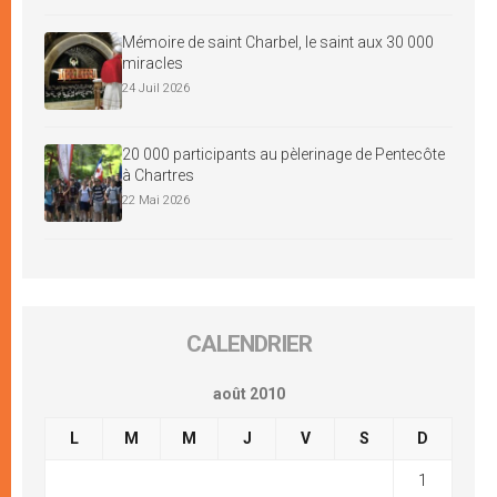
Mémoire de saint Charbel, le saint aux 30 000
miracles
24 Juil 2026
20 000 participants au pèlerinage de Pentecôte
à Chartres
22 Mai 2026
CALENDRIER
août 2010
L
M
M
J
V
S
D
1