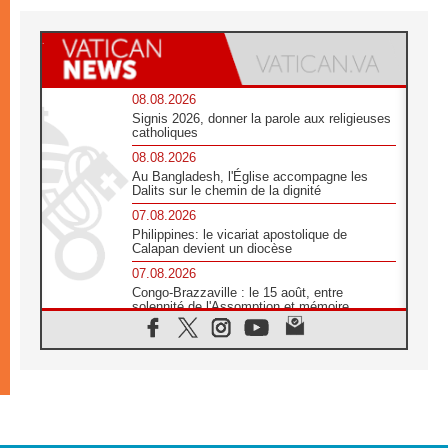
08.08.2026
Signis 2026, donner la parole aux religieuses
catholiques
08.08.2026
Au Bangladesh, l'Église accompagne les
Dalits sur le chemin de la dignité
07.08.2026
Philippines: le vicariat apostolique de
Calapan devient un diocèse
07.08.2026
Congo-Brazzaville : le 15 août, entre
solennité de l'Assomption et mémoire
nationale
07.08.2026
«La paix commence par l'empathie» estime
le cardinal Parolin
07.08.2026
En Colombie, «la paix ne s'achète pas avec
une signature»