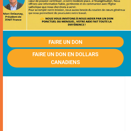
FAIRE UN DON
FAIRE UN DON EN DOLLARS
CANADIENS