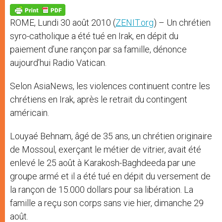
A
n
o
e
p
g
o
r
p
e
k
ROME, Lundi 30 août 2010 (
ZENIT.org
) – Un chrétien
r
syro-catholique a été tué en Irak, en dépit du
paiement d’une rançon par sa famille, dénonce
aujourd’hui Radio Vatican.
Selon AsiaNews, les violences continuent contre les
chrétiens en Irak, après le retrait du contingent
américain.
Louyaé Behnam, âgé de 35 ans, un chrétien originaire
de Mossoul, exerçant le métier de vitrier, avait été
enlevé le 25 août à Karakosh-Baghdeeda par une
groupe armé et il a été tué en dépit du versement de
la rançon de 15.000 dollars pour sa libération. La
famille a reçu son corps sans vie hier, dimanche 29
août.