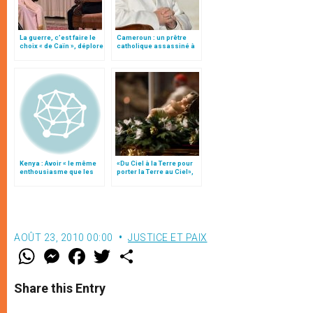
La guerre, c’est faire le
Cameroun : un prêtre
choix « de Caïn », déplore
catholique assassiné à
le pape François
Kembong
Kenya : Avoir « le même
«Du Ciel à la Terre pour
enthousiasme que les
porter la Terre au Ciel»,
premiers missionnaires
par Mgr Francesco Follo
»
AOÛT 23, 2010 00:00
JUSTICE ET PAIX
W
M
F
T
S
h
e
a
w
h
a
s
c
i
a
t
s
e
t
r
Share this Entry
s
e
b
t
e
A
n
o
e