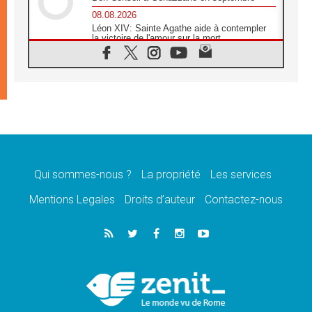
08.08.2026
Léon XIV: Sainte Agathe aide à contempler
la victoire de l'amour sur la mort
08.08.2026
«Relancer l'empathie», le projet Triennal d'art
des Universités catholiques
08.08.2026
Signis 2026, donner la parole aux religieuses
catholiques
08.08.2026
Au Bangladesh, l'Église accompagne les
Dalits sur le chemin de la dignité
Qui sommes-nous ?
La propriété
Les services
07.08.2026
Philippines: le vicariat apostolique de
Mentions Legales
Droits d’auteur
Contactez-nous
Calapan devient un diocèse
07.08.2026
Congo-Brazzaville: le 15 août, entre solennité
de l'Assomption et mémoire nationale
07.08.2026
«La paix commence par l'empathie» estime
le cardinal Parolin