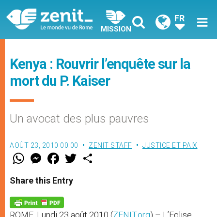
FR
MISSION
Kenya : Rouvrir l’enquête sur la
mort du P. Kaiser
Un avocat des plus pauvres
AOÛT 23, 2010 00:00
ZENIT STAFF
JUSTICE ET PAIX
W
M
F
T
S
h
e
a
w
h
a
s
c
i
a
t
s
e
t
r
Share this Entry
s
e
b
t
e
A
n
o
e
p
g
o
r
p
e
k
ROME, Lundi 23 août 2010 (
ZENIT.org
) – L’Eglise
r