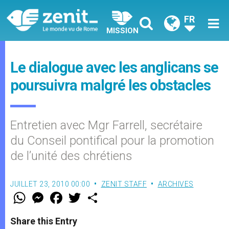
FR
MISSION
Le dialogue avec les anglicans se
poursuivra malgré les obstacles
Entretien avec Mgr Farrell, secrétaire
du Conseil pontifical pour la promotion
de l’unité des chrétiens
JUILLET 23, 2010 00:00
ZENIT STAFF
ARCHIVES
W
M
F
T
S
h
e
a
w
h
a
s
c
i
a
t
s
e
t
r
Share this Entry
s
e
b
t
e