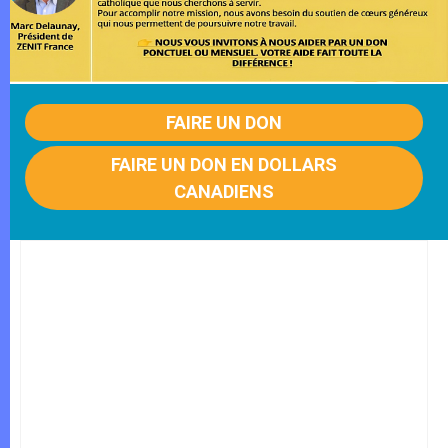
FAIRE UN DON
FAIRE UN DON EN DOLLARS
CANADIENS