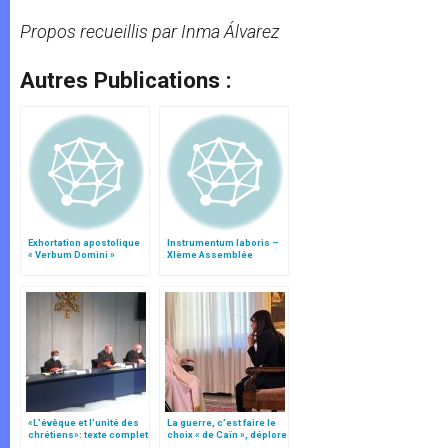
Propos recueillis par Inma Álvarez
Autres Publications :
Exhortation apostolique
Instrumentum laboris –
« Verbum Domini »
XIème Assemblée
Générale Ordinaire du
Synode des Évêques
«L’évêque et l’unité des
La guerre, c’est faire le
chrétiens»: texte complet
choix « de Caïn », déplore
du C.P. pour la promotion
le pape François