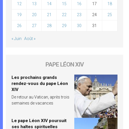
12
13
14
15
16
17
18
19
20
21
22
23
24
25
26
27
28
29
30
31
« Juin
Août »
PAPE LÉON XIV
Les prochains grands
rendez-vous du pape Léon
XIV
De retour au Vatican, après trois
semaines de vacances
Le pape Léon XIV poursuit
ses haltes spirituelles