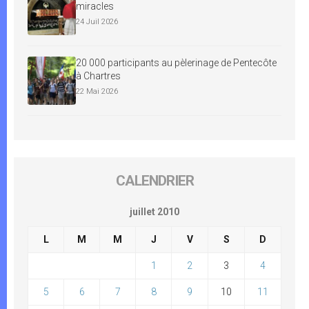
miracles
24 Juil 2026
20 000 participants au pèlerinage de Pentecôte
à Chartres
22 Mai 2026
CALENDRIER
juillet 2010
L
M
M
J
V
S
D
1
2
3
4
5
6
7
8
9
10
11