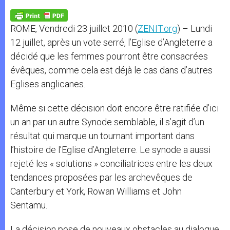
A
n
o
e
p
g
o
r
p
e
k
ROME, Vendredi 23 juillet 2010 (
ZENIT.org
) – Lundi
r
12 juillet, après un vote serré, l’Eglise d’Angleterre a
décidé que les femmes pourront être consacrées
évêques, comme cela est déjà le cas dans d’autres
Eglises anglicanes.
Même si cette décision doit encore être ratifiée d’ici
un an par un autre Synode semblable, il s’agit d’un
résultat qui marque un tournant important dans
l’histoire de l’Eglise d’Angleterre. Le synode a aussi
rejeté les « solutions » conciliatrices entre les deux
tendances proposées par les archevêques de
Canterbury et York, Rowan Williams et John
Sentamu.
La décision pose de nouveaux obstacles au dialogue