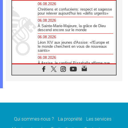
06.08.2026
Chrétiens et confucéens: respect et sagesse
pour relever aujourd'hui les «défis urgents»
06.08.2026
À Sainte-Marie-Majeure, la grâce de Dieu
descend encore sur le monde
06.08.2026
Léon XIV aux jeunes d'Assise: «l'Europe et
le monde cherchent en vous de nouveaux
saints»
06.08.2026
À Assise, le cardinal Pizzaballa affirme que
«les chrétiens veulent la paix»
06.08.2026
Au Mexique, le cardinal Parolin invite à être
aux côtés des marginalisées
06.08.2026
À Assise, le Pape invite les jeunes à
«construire la civilisation de l'amour»
05.08.2026
La visite du Pape en Argentine portera «un
message de paix et de dignité humaine»
Qui sommes-nous ?
La propriété
Les services
05.08.2026