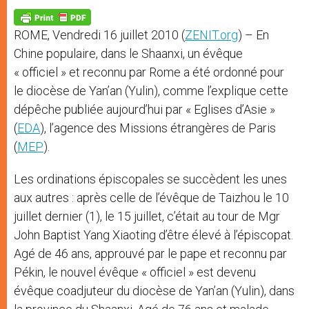
A
n
o
e
p
g
o
r
p
e
k
ROME, Vendredi 16 juillet 2010 (
ZENIT.org
) – En
r
Chine populaire, dans le Shaanxi, un évêque
« officiel » et reconnu par Rome a été ordonné pour
le diocèse de Yan’an (Yulin), comme l’explique cette
dépêche publiée aujourd’hui par « Eglises d’Asie »
(
EDA
), l’agence des Missions étrangères de Paris
(
MEP
).
Les ordinations épiscopales se succèdent les unes
aux autres : après celle de l’évêque de Taizhou le 10
juillet dernier (1), le 15 juillet, c’était au tour de Mgr
John Baptist Yang Xiaoting d’être élevé à l’épiscopat.
Agé de 46 ans, approuvé par le pape et reconnu par
Pékin, le nouvel évêque « officiel » est devenu
évêque coadjuteur du diocèse de Yan’an (Yulin), dans