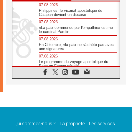
07.08.2026
Philippines: le vicariat apostolique de
Calapan devient un diocèse
07.08.2026
«La paix commence par l'empathie» estime
le cardinal Parolin
07.08.2026
En Colombie, «la paix ne s'achète pas avec
une signature»
07.08.2026
Le programme du voyage apostolique du
Pape en France dévoilé
07.08.2026
1ère Conférence continentale sur l'éducation
catholique en Afrique
07.08.2026
Un logo symbolique pour la venue du Pape
en France
07.08.2026
Cardinal Rossi: «La venue du Pape Léon en
Argentine est un hommage à François»
Qui sommes-nous ?
La propriété
Les services
07.08.2026
Hiroshima et Nagasaki, 81 ans après,