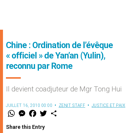
Chine : Ordination de l’évêque
« officiel » de Yan’an (Yulin),
reconnu par Rome
Il devient coadjuteur de Mgr Tong Hui
JUILLET 16, 2010 00:00
ZENIT STAFF
JUSTICE ET PAIX
W
M
F
T
S
h
e
a
w
h
a
s
c
i
a
t
s
e
t
r
Share this Entry
s
e
b
t
e