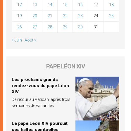
12
13
14
15
16
17
18
19
20
21
22
23
24
25
26
27
28
29
30
31
« Juin
Août »
PAPE LÉON XIV
Les prochains grands
rendez-vous du pape Léon
XIV
De retour au Vatican, après trois
semaines de vacances
Le pape Léon XIV poursuit
ses haltes spirituelles