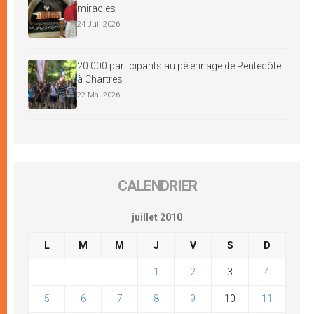
miracles
24 Juil 2026
20 000 participants au pèlerinage de Pentecôte
à Chartres
22 Mai 2026
CALENDRIER
juillet 2010
L
M
M
J
V
S
D
1
2
3
4
5
6
7
8
9
10
11