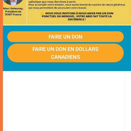
FAIRE UN DON
FAIRE UN DON EN DOLLARS
CANADIENS