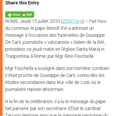
t
s
e
t
r
Share this Entry
s
e
b
t
e
A
n
o
e
p
g
o
r
p
e
k
ROME, Jeudi 15 juillet 2010 (
ZENIT.org
) – Fait hors
r
du commun, le pape Benoît XVI a adressé un
message à l’occasion des funérailles de Giuseppe
De Carli, journaliste « vaticaniste » italien de la RAI,
présidées ce jeudi matin en l’église Santa Maria in
Traspontina, à Rome, par Mgr Rino Fisichella.
Mgr Fisichella a souligné dans son homléie combien
il était proche de Giuseppe de Carli, connu dès les
études secondaires dans leur ville de Lodi, où le
journaliste repose désormais.
A la fin de la célébration, il a lu le message du pape
fait parvenir par son secrétaire d’Etat le cardinal
Tarcisio Bertone ainsi que le message personnel du