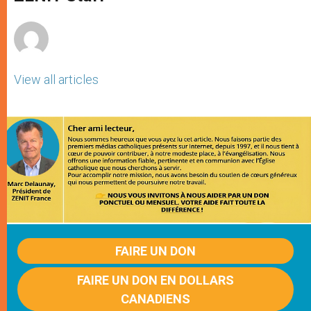
p
e
k
r
View all articles
FAIRE UN DON
FAIRE UN DON EN DOLLARS
CANADIENS