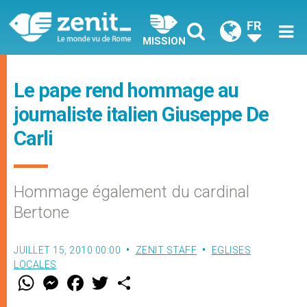
FR
MISSION
Le pape rend hommage au
journaliste italien Giuseppe De
Carli
Hommage également du cardinal
Bertone
JUILLET 15, 2010 00:00
ZENIT STAFF
EGLISES
LOCALES
W
M
F
T
S
h
e
a
w
h
a
s
c
i
a