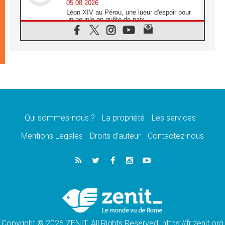
05.08.2026
Léon XIV au Pérou, une lueur d'espoir pour
un peuple en quête de paix
05.08.2026
SCEAM: L'Église en Afrique vers
l'Assemblée ecclésiale de 2028 depuis
Addis-Abeba
05.08.2026
Le Pape exprime ses condoléances suite au
décès du cardinal Júlio Langa
05.08.2026
Le Pape attendu en novembre en Uruguay,
en Argentine et au Pérou
Qui sommes-nous ?
La propriété
Les services
05.08.2026
Mentions Legales
Droits d’auteur
Contactez-nous
Audience générale: la prière est un acte
d'espérance
04.08.2026
Léon XIV invite les Chevaliers de Colomb à
être des «prophètes de l'harmonie»
04.08.2026
Au Nigéria, attaques d'église, meurtre et
enlèvements de religieux suscitent l'émotion
Copyright © 2026 ZENIT. All Rights Reserved. https://fr.zenit.org