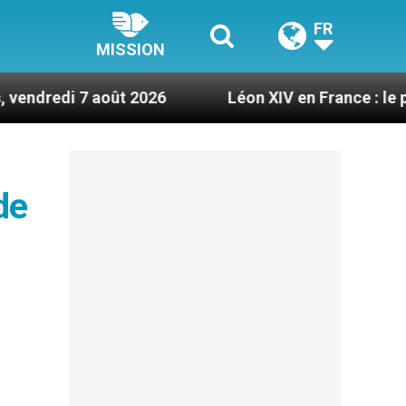
FR
MISSION
août 2026
Léon XIV en France : le programme dét
de