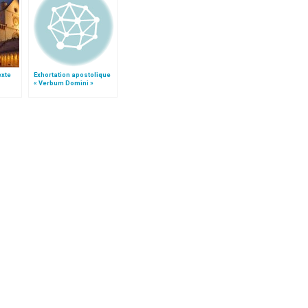
texte
Exhortation apostolique
« Verbum Domini »
e