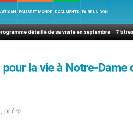
 VATICAN
EGLISE ET MONDE
DOCUMENTS
FAIRE UN DON
aillé de sa visite en septembre – 7 titres, vendredi 7 
e pour la vie à Notre-Dame 
 prière