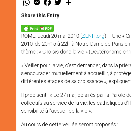
h
e
a
w
h
a
s
c
i
a
t
s
e
t
r
Share this Entry
s
e
b
t
e
A
n
o
e
p
g
o
r
p
e
k
ROME, Jeudi 20 mai 2010 (
ZENIT.org
) – Une « Gr
r
2010, de 20h15 à 22h, à Notre-Dame de Paris en
thème : « Choisis donc la vie » (Deutéronome ch.19
« Veiller pour la vie, c’est demander, dans la prièr
s’encourager mutuellement à accueillir, à protége
différentes étapes de sa croissance », expliquent
Il précisent : « Le 27 mai, éclairés par la Paro
collectifs au service de la vie, les catholiques 
sensibilité à l’accueil de la vie ».
Au cours de cette veillée seront proposés :