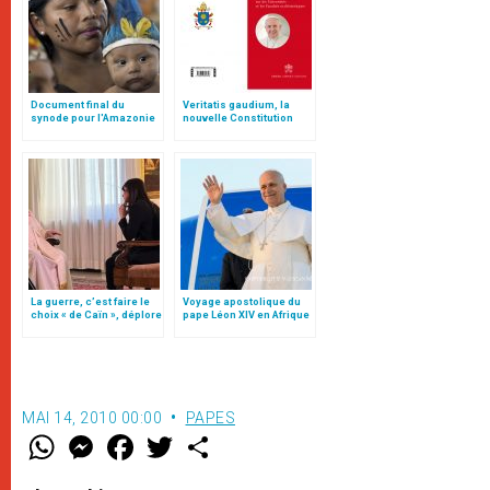
Document final du
Veritatis gaudium, la
synode pour l'Amazonie
nouvelle Constitution
en français: traduction
pour les études
non officielle
ecclésiastiques
La guerre, c’est faire le
Voyage apostolique du
choix « de Caïn », déplore
pape Léon XIV en Afrique
le pape François
MAI 14, 2010 00:00
PAPES
W
M
F
T
S
h
e
a
w
h
a
s
c
i
a