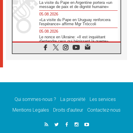
La visite du Pape en Argentine portera «un
message de paix et de dignité humaine»
05.08.2026
«La visite du Pape en Uruguay renforcera
l'espérance» affirme Mgr Tróccoli
05.08.2026
Le nonce en Ukraine: «Il est inquiétant
d'entendre ceux qui bénissent la guerre»
05.08.2026
Léon XIV au Pérou, une lueur d'espoir pour
un peuple en quête de paix
05.08.2026
SCEAM: L'Église en Afrique vers
l'Assemblée ecclésiale de 2028 depuis
Addis-Abeba
05.08.2026
Le Pape exprime ses condoléances suite au
décès du cardinal Júlio Langa
Qui sommes-nous ?
La propriété
Les services
05.08.2026
Mentions Legales
Droits d’auteur
Contactez-nous
Le Pape attendu en novembre en Uruguay,
en Argentine et au Pérou
05.08.2026
Audience générale: la prière est un acte
d'espérance