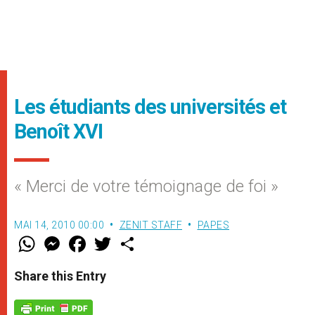
Les étudiants des universités et
Benoît XVI
« Merci de votre témoignage de foi »
MAI 14, 2010 00:00
ZENIT STAFF
PAPES
W
M
F
T
S
h
e
a
w
h
a
s
c
i
a
t
s
e
t
r
Share this Entry
s
e
b
t
e
A
n
o
e
p
g
o
r