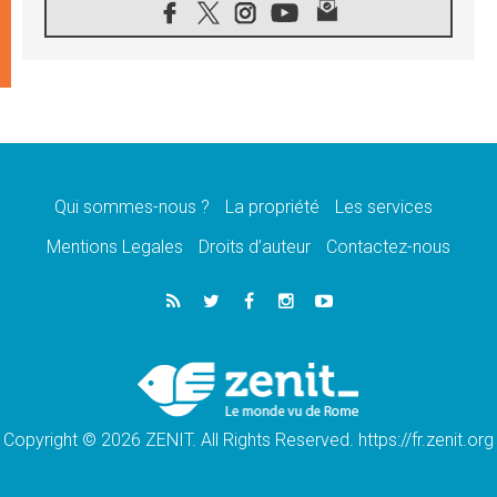
«les chrétiens veulent la paix»
06.08.2026
Au Mexique, le cardinal Parolin invite à être
aux côtés des marginalisées
06.08.2026
À Assise, le Pape invite les jeunes à
«construire la civilisation de l'amour»
05.08.2026
La visite du Pape en Argentine portera «un
message de paix et de dignité humaine»
Qui sommes-nous ?
La propriété
Les services
05.08.2026
Mentions Legales
Droits d’auteur
Contactez-nous
«La visite du Pape en Uruguay renforcera
l'espérance» affirme Mgr Tróccoli
05.08.2026
Le nonce en Ukraine: «Il est inquiétant
d'entendre ceux qui bénissent la guerre»
05.08.2026
Léon XIV au Pérou, une lueur d'espoir pour
un peuple en quête de paix
Copyright © 2026 ZENIT. All Rights Reserved. https://fr.zenit.org