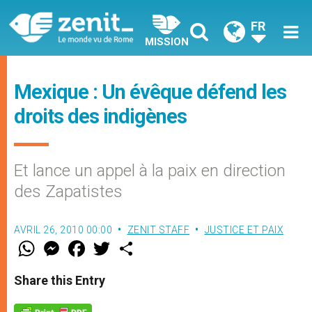
FR
MISSION
Mexique : Un évêque défend les
droits des indigènes
Et lance un appel à la paix en direction
des Zapatistes
AVRIL 26, 2010 00:00
ZENIT STAFF
JUSTICE ET PAIX
W
M
F
T
S
h
e
a
w
h
a
s
c
i
a
t
s
e
t
r
Share this Entry
s
e
b
t
e
A
n
o
e
p
g
o
r