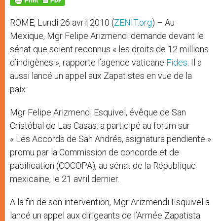
p
e
k
r
ROME, Lundi 26 avril 2010 (
ZENIT.org
) – Au
Mexique, Mgr Felipe Arizmendi demande devant le
sénat que soient reconnus « les droits de 12 millions
d’indigènes », rapporte l’agence vaticane
Fides
. Il a
aussi lancé un appel aux Zapatistes en vue de la
paix.
Mgr Felipe Arizmendi Esquivel, évêque de San
Cristóbal de Las Casas, a participé au forum sur
« Les Accords de San Andrés, asignatura pendiente »
promu par la Commission de concorde et de
pacification (COCOPA), au sénat de la République
mexicaine, le 21 avril dernier.
A la fin de son intervention, Mgr Arizmendi Esquivel a
lancé un appel aux dirigeants de l’Armée Zapatista