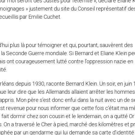
our moi seront des Justes pour l’éternité », déclare Eliane 
moignages » justement du site du Conseil représentatif de
ecueillis par Emilie Cuchet.
ui plus là pour témoigner et qui, pourtant, sauvèrent des
t la Seconde Guerre mondiale. Si Bernard et Eliane Klein p
ais ont courageusement lutté contre l’oppression nazie en
té.
léans depuis 1930, raconte Bernard Klein. Un soir, en juin 
e leur dire que les Allemands allaient arrêter les hommes
 appris. Mon père s’est donc enfui dans la nuit avec un de s
est revenue pour nous informer que cette fois c’était ma m
 fait dormir chez son cousin et le lendemain, on a quitté O
s. On a traversé le Cher à pied, marché des kilomètres et pr
rophée par un gendarme qui lui demande sa carte d’identité 