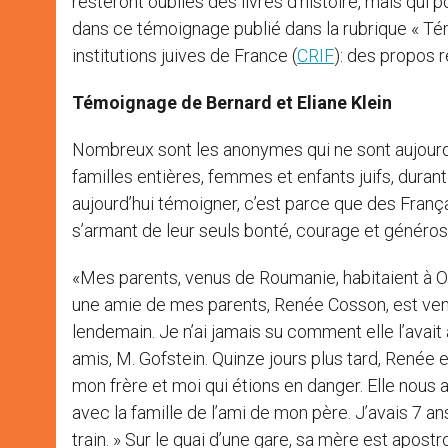
resteront oubliés des livres d’histoire, mais qui p
dans ce témoignage publié dans la rubrique « Té
institutions juives de France (
CRIF
): des propos r
Témoignage de Bernard et Eliane Klein
Nombreux sont les anonymes qui ne sont aujourd’h
familles entières, femmes et enfants juifs, duran
aujourd’hui témoigner, c’est parce que des Franç
s’armant de leur seuls bonté, courage et générosi
«Mes parents, venus de Roumanie, habitaient à Or
une amie de mes parents, Renée Cosson, est venu
lendemain. Je n’ai jamais su comment elle l’avait
amis, M. Gofstein. Quinze jours plus tard, Renée 
mon frère et moi qui étions en danger. Elle nous a
avec la famille de l’ami de mon père. J’avais 7 an
train. » Sur le quai d’une gare, sa mère est apost