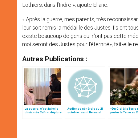
Lothiers, dans l’Indre », ajoute Eliane.
« Après la guerre, mes parents, très reconnaissant
leur soit remis la médaille des Justes. Ils ont tous
existe beaucoup de gens qui n’ont pas cette médail
moi seront des Justes pour l’éternité», fait-elle 
Autres Publications :
La guerre, c’est faire le
Audience générale du 21
«Du Ciel à la Terre
choix « de Caïn », déplore
octobre : saint Bernard
porter la Terre au C
le pape François
de Clairvaux
par Mgr Francesco 