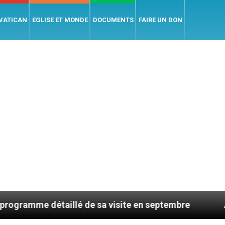
 VATICAN
EGLISE ET MONDE
DOCUMENTS
FAIRE UN DON
détaillé de sa visite en septembre
AMEN : des p