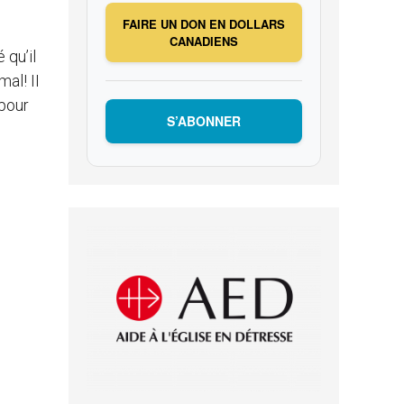
FAIRE UN DON EN DOLLARS
CANADIENS
 qu’il
mal! II
 pour
S’ABONNER