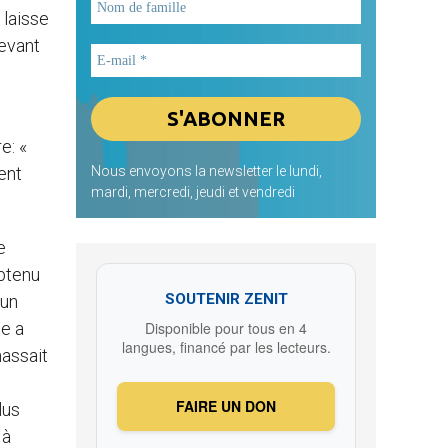
 laisse
devant
e: «
ient
Nous envoyons la newsletter le lundi,
mardi, mercredi, jeudi et vendredi
e
obtenu
SOUTENIR ZENIT
 un
le a
Disponible pour tous en 4
langues, financé par les lecteurs.
hassait
FAIRE UN DON
lus
 à