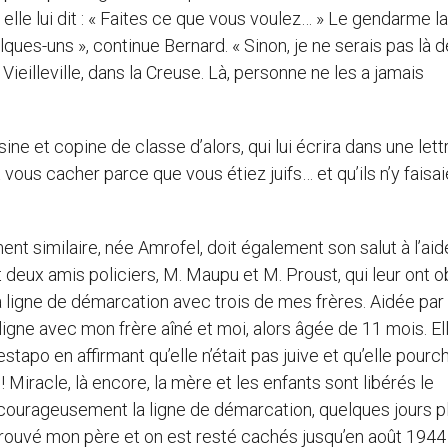
 elle lui dit : « Faites ce que vous voulez… » Le gendarme la
ques-uns », continue Bernard. « Sinon, je ne serais pas là 
à Vieilleville, dans la Creuse. Là, personne ne les a jamais
ne et copine de classe d’alors, qui lui écrira dans une lettr
t vous cacher parce que vous étiez juifs… et qu’ils n’y faisa
ent similaire, née Amrofel, doit également son salut à l’aid
 deux amis policiers, M. Maupu et M. Proust, qui leur ont 
a ligne de démarcation avec trois de mes frères. Aidée par
ligne avec mon frère aîné et moi, alors âgée de 11 mois. El
Gestapo en affirmant qu’elle n’était pas juive et qu’elle pourc
 Miracle, là encore, la mère et les enfants sont libérés le
 courageusement la ligne de démarcation, quelques jours p
retrouvé mon père et on est resté cachés jusqu’en août 1944