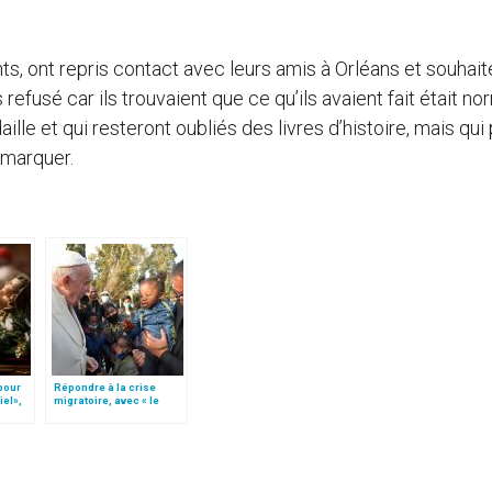
s, ont repris contact avec leurs amis à Orléans et souhaité
 refusé car ils trouvaient que ce qu’ils avaient fait était nor
le et qui resteront oubliés des livres d’histoire, mais qui
remarquer.
 pour
Répondre à la crise
iel»,
migratoire, avec « le
Follo
style de l’humanité »!
(texte complet)