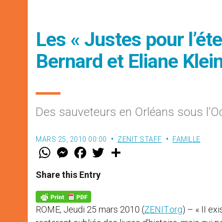
Les « Justes pour l’ét
Bernard et Eliane Klei
Des sauveteurs en Orléans sous l’O
MARS 25, 2010 00:00
ZENIT STAFF
FAMILLE
W
M
F
T
S
h
e
a
w
h
a
s
c
i
a
t
s
e
t
r
Share this Entry
s
e
b
t
e
A
n
o
e
p
g
o
r
p
e
k
ROME, Jeudi 25 mars 2010 (
ZENIT.org
) – « II e
r