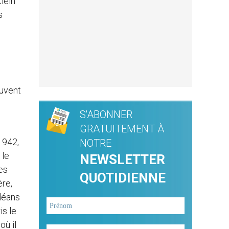
Klein
s
euvent
S'ABONNER
GRATUITEMENT À
1942,
NOTRE
 le
NEWSLETTER
es
QUOTIDIENNE
ère,
rléans
is le
où il