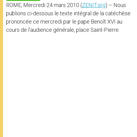
p
e
k
ROME, Mercredi 24 mars 2010 (
ZENIT.org
) – Nous
r
publions ci-dessous le texte intégral de la catéchèse
prononcée ce mercredi par le pape Benoît XVI au
cours de l’audience générale, place Saint-Pierre.