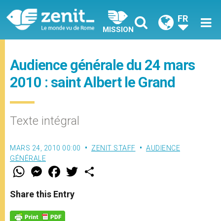
FR
MISSION
Audience générale du 24 mars
2010 : saint Albert le Grand
Texte intégral
MARS 24, 2010 00:00
ZENIT STAFF
AUDIENCE
GÉNÉRALE
W
M
F
T
S
h
e
a
w
h
a
s
c
i
a
t
s
e
t
r
Share this Entry
s
e
b
t
e
A
n
o
e
p
g
o
r