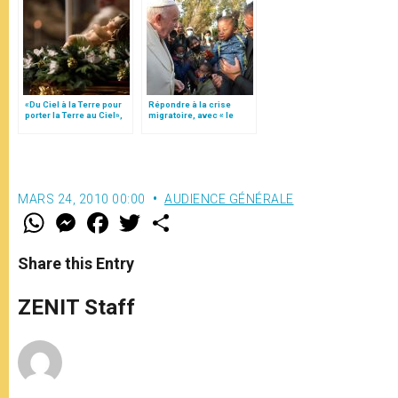
«Du Ciel à la Terre pour
Répondre à la crise
porter la Terre au Ciel»,
migratoire, avec « le
par Mgr Francesco Follo
style de l’humanité »!
(texte complet)
MARS 24, 2010 00:00
AUDIENCE GÉNÉRALE
W
M
F
T
S
h
e
a
w
h
a
s
c
i
a
t
s
e
t
r
Share this Entry
s
e
b
t
e
A
n
o
e
p
g
o
r
ZENIT Staff
p
e
k
r