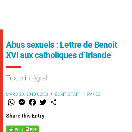
Abus sexuels : Lettre de Benoît
XVI aux catholiques d´Irlande
Texte intégral
MARS 20, 2010 00:00
ZENIT STAFF
PAPES
W
M
F
T
S
h
e
a
w
h
a
s
c
i
a
t
s
e
t
r
Share this Entry
s
e
b
t
e
A
n
o
e
p
g
o
r