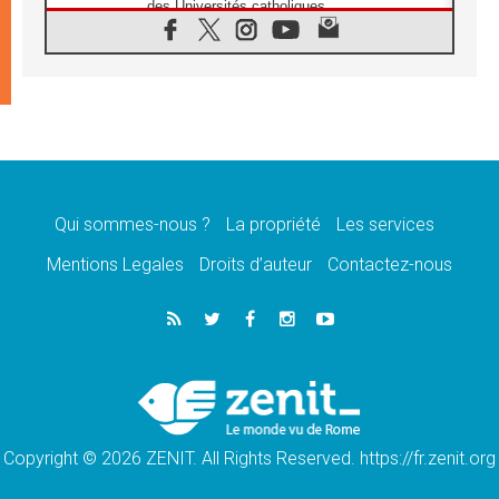
des Universités catholiques
08.08.2026
Signis 2026, donner la parole aux religieuses
catholiques
08.08.2026
Au Bangladesh, l'Église accompagne les
Dalits sur le chemin de la dignité
07.08.2026
Philippines: le vicariat apostolique de
Calapan devient un diocèse
Qui sommes-nous ?
La propriété
Les services
07.08.2026
Congo-Brazzaville: le 15 août, entre solennité
Mentions Legales
Droits d’auteur
Contactez-nous
de l'Assomption et mémoire nationale
07.08.2026
«La paix commence par l'empathie» estime
le cardinal Parolin
07.08.2026
En Colombie, «la paix ne s'achète pas avec
une signature»
Copyright © 2026 ZENIT. All Rights Reserved. https://fr.zenit.org