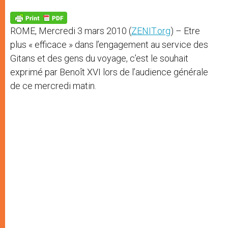
A
n
o
e
p
g
o
r
p
e
k
ROME, Mercredi 3 mars 2010 (
ZENIT.org
) – Etre
r
plus « efficace » dans l’engagement au service des
Gitans et des gens du voyage, c’est le souhait
exprimé par Benoît XVI lors de l’audience générale
de ce mercredi matin.