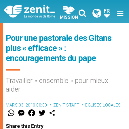
FR
MISSION
Pour une pastorale des Gitans
plus « efficace » :
encouragements du pape
Travailler « ensemble » pour mieux
aider
MARS 03, 2010 00:00
ZENIT STAFF
EGLISES LOCALES
W
M
F
T
S
h
e
a
w
h
a
s
c
i
a
t
s
e
t
r
Share this Entry
s
e
b
t
e