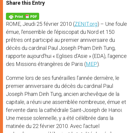
t
s
e
t
r
Share this Entry
s
e
b
t
e
A
n
o
e
p
g
o
r
p
e
k
ROME, Jeudi 25 février 2010 (
ZENIT.org
) – Une foule
r
émue, l’ensemble de l’épiscopat du Nord et 150
prêtres ont participé au premier anniversaire du
décès du cardinal Paul Joseph Pham Dinh Tung,
rapporte aujourd’hui « Eglises d’Asie » (EDA), l’agence
des Missions étrangères de Paris (
MEP
).
Comme lors de ses funérailles l’année dernière, le
premier anniversaire du décès du cardinal Paul
Joseph Pham Dinh Tung, ancien archevêque de la
capitale, a réuni une assemblée nombreuse, émue et
fervente dans la cathédrale Saint-Joseph de Hanoi.
Une messe solennelle, y a été célébrée dans la
matinée du 22 février 2010. Avec l’actuel