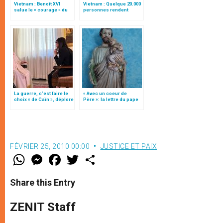
Vietnam : Benoît XVI
Vietnam : Quelque 20.000
salue le « courage » du
personnes rendent
défunt cardinal Pham
hommage au card. Pham
Dinh Tung
Dinh Tung
La guerre, c’est faire le
« Avec un coeur de
choix « de Caïn », déplore
Père »: la lettre du pape
le pape François
sur S. Joseph et l’Année
S. Joseph
FÉVRIER 25, 2010 00:00
JUSTICE ET PAIX
W
M
F
T
S
h
e
a
w
h
a
s
c
i
a
t
s
e
t
r
Share this Entry
s
e
b
t
e
A
n
o
e
p
g
o
r
ZENIT Staff
p
e
k
r