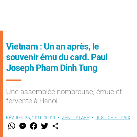
Vietnam : Un an après, le
souvenir ému du card. Paul
Joseph Pham Dinh Tung
Une assemblée nombreuse, émue et
fervente à Hanoi
FÉVRIER 25, 2010 00:00
ZENIT STAFF
JUSTICE ET PAIX
W
M
F
T
S
h
e
a
w
h
a
s
c
i
a