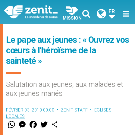
FR
MISSION
Le pape aux jeunes : « Ouvrez vos
cœurs à l’héroïsme de la
sainteté »
Salutation aux jeunes, aux malades et
aux jeunes mariés
FÉVRIER 03, 2010 00:00
ZENIT STAFF
EGLISES
LOCALES
W
M
F
T
S
h
e
a
w
h
a
s
c
i
a