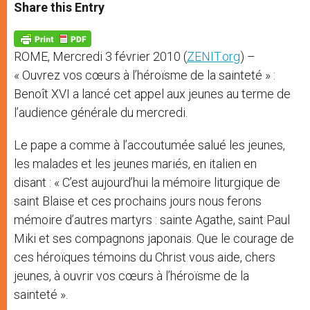
t
s
e
t
r
Share this Entry
s
e
b
t
e
A
n
o
e
p
g
o
r
p
e
k
ROME, Mercredi 3 février 2010 (
ZENIT.org
) –
r
« Ouvrez vos cœurs à l’héroïsme de la sainteté » :
Benoît XVI a lancé cet appel aux jeunes au terme de
l’audience générale du mercredi.
Le pape a comme à l’accoutumée salué les jeunes,
les malades et les jeunes mariés, en italien en
disant : « C’est aujourd’hui la mémoire liturgique de
saint Blaise et ces prochains jours nous ferons
mémoire d’autres martyrs : sainte Agathe, saint Paul
Miki et ses compagnons japonais. Que le courage de
ces héroïques témoins du Christ vous aide, chers
jeunes, à ouvrir vos cœurs à l’héroïsme de la
sainteté ».