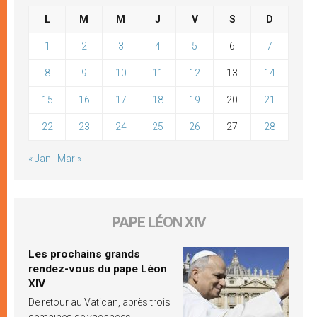
L
M
M
J
V
S
D
1
2
3
4
5
6
7
8
9
10
11
12
13
14
15
16
17
18
19
20
21
22
23
24
25
26
27
28
« Jan
Mar »
PAPE LÉON XIV
Les prochains grands
rendez-vous du pape Léon
XIV
De retour au Vatican, après trois
semaines de vacances