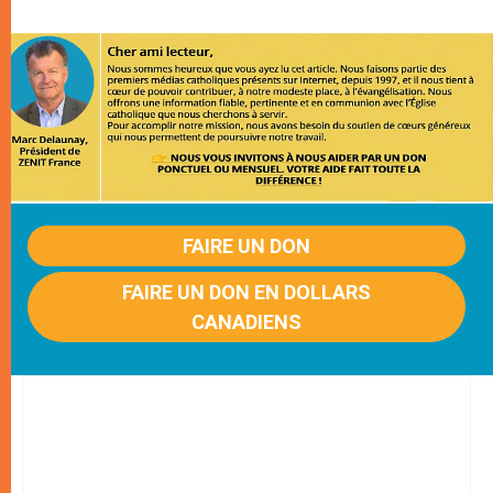
FAIRE UN DON
FAIRE UN DON EN DOLLARS
CANADIENS