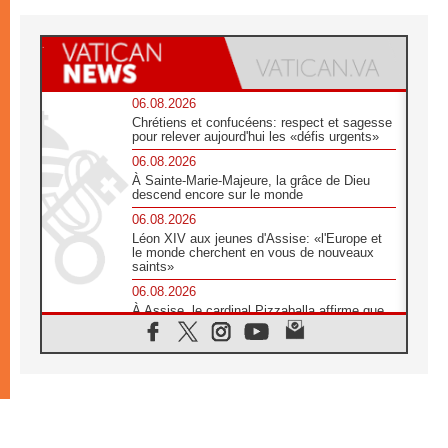
06.08.2026
Chrétiens et confucéens: respect et sagesse
pour relever aujourd'hui les «défis urgents»
06.08.2026
À Sainte-Marie-Majeure, la grâce de Dieu
descend encore sur le monde
06.08.2026
Léon XIV aux jeunes d'Assise: «l'Europe et
le monde cherchent en vous de nouveaux
saints»
06.08.2026
À Assise, le cardinal Pizzaballa affirme que
«les chrétiens veulent la paix»
06.08.2026
Au Mexique, le cardinal Parolin invite à être
aux côtés des marginalisées
06.08.2026
À Assise, le Pape invite les jeunes à
«construire la civilisation de l'amour»