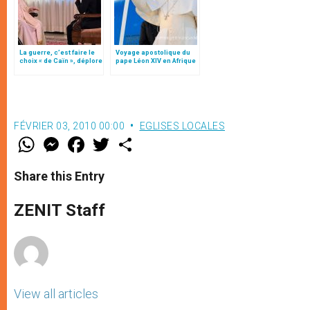
La guerre, c’est faire le
Voyage apostolique du
choix « de Caïn », déplore
pape Léon XIV en Afrique
le pape François
FÉVRIER 03, 2010 00:00
EGLISES LOCALES
W
M
F
T
S
h
e
a
w
h
a
s
c
i
a
t
s
e
t
r
Share this Entry
s
e
b
t
e
A
n
o
e
p
g
o
r
ZENIT Staff
p
e
k
r
View all articles