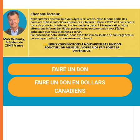
FAIRE UN DON
FAIRE UN DON EN DOLLARS
CANADIENS