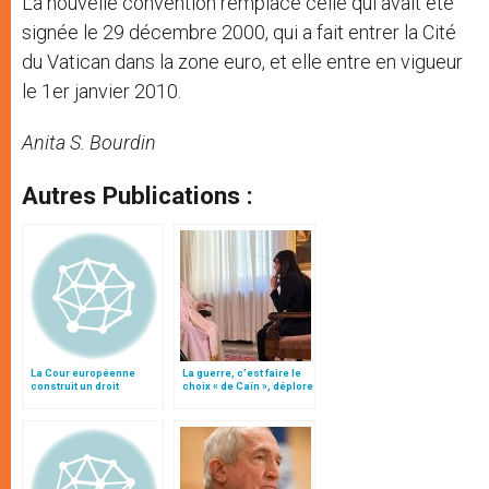
La nouvelle convention remplace celle qui avait été
signée le 29 décembre 2000, qui a fait entrer la Cité
du Vatican dans la zone euro, et elle entre en vigueur
le 1er janvier 2010.
Anita S. Bourdin
Autres Publications :
La Cour européenne
La guerre, c’est faire le
construit un droit
choix « de Caïn », déplore
individuel au suicide
le pape François
assisté