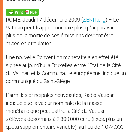
s
e
b
t
e
A
n
o
e
p
g
o
r
p
e
k
ROME, Jeudi 17 décembre 2009 (
ZENIT.org
) – Le
r
Vatican peut frapper monnaie plus qu’auparavant et
plus de la moitié de ses émissions devront être
mises en circulation.
Une nouvelle Convention monétaire a en effet été
signée aujourd’hui à Bruxelles entre l’Etat de la Cité
du Vatican et la Communauté européenne, indique un
communiqué du Saint-Siège.
Parmi les principales nouveautés, Radio Vatican
indique que la valeur nominale de la masse
monétaire que peut battre la Cité du Vatican
s’élèvera désormais à 2.300.000 euro (fixes, plus un
quota supplémentaire variable), au lieu de 1.074.000