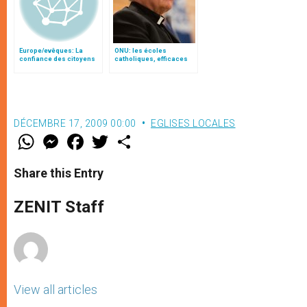
Europe/evêques: La
ONU: les écoles
confiance des citoyens
catholiques, efficaces
dans l’avenir de l’Europe
contre les préjugés, par
Mgr Tomasi
DÉCEMBRE 17, 2009 00:00
EGLISES LOCALES
W
M
F
T
S
h
e
a
w
h
a
s
c
i
a
t
s
e
t
r
Share this Entry
s
e
b
t
e
A
n
o
e
p
g
o
r
ZENIT Staff
p
e
k
r
View all articles