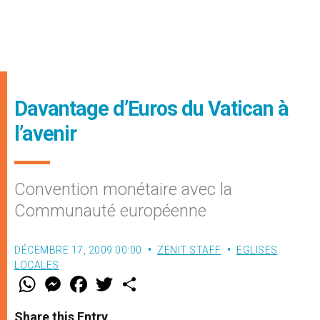
Davantage d’Euros du Vatican à
l’avenir
Convention monétaire avec la
Communauté européenne
DÉCEMBRE 17, 2009 00:00
ZENIT STAFF
EGLISES
LOCALES
W
M
F
T
S
h
e
a
w
h
a
s
c
i
a
t
s
e
t
r
Share this Entry