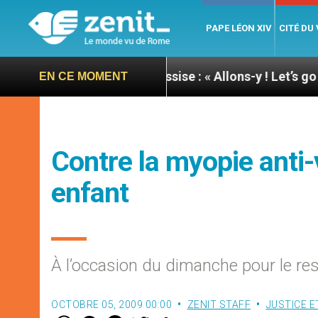
PAPE LÉON XIV
CITÉ DU
née du pape à Assise : « Allons-y ! Let’s go ! »
Ni
EN CE MOMENT
Contre la myopie anti-v
enfant
À l’occasion du dimanche pour le res
OCTOBRE 05, 2009 00:00
ZENIT STAFF
JUSTICE E
W
M
F
T
S