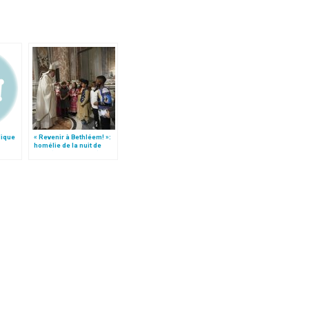
lique
« Revenir à Bethléem! »:
homélie de la nuit de
Noël (texte complet)