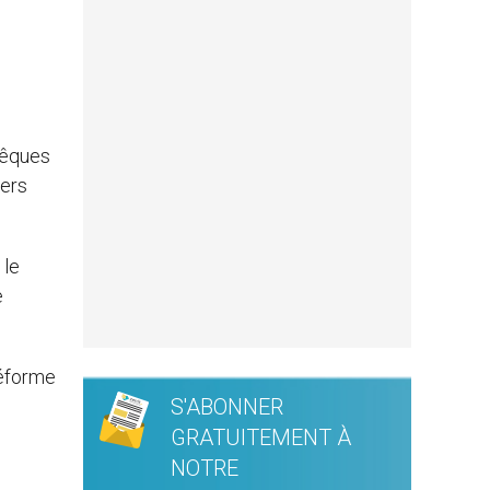
vêques
vers
 le
e
réforme
S'ABONNER
GRATUITEMENT À
NOTRE