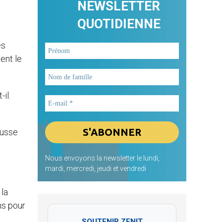
NEWSLETTER
QUOTIDIENNE
es
ent le
-il.
ausse
Nous envoyons la newsletter le lundi,
mardi, mercredi, jeudi et vendredi
 la
ns pour
SOUTENIR ZENIT