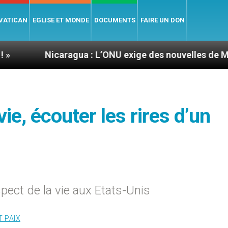
 VATICAN
EGLISE ET MONDE
DOCUMENTS
FAIRE UN DON
caragua : L’ONU exige des nouvelles de Mgr Mata
ie, écouter les rires d’un
pect de la vie aux Etats-Unis
T PAIX