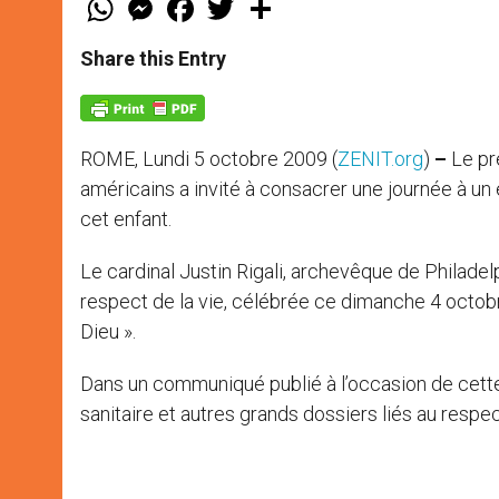
h
e
a
w
h
a
s
c
i
a
t
s
e
t
r
Share this Entry
s
e
b
t
e
A
n
o
e
p
g
o
r
p
e
k
r
ROME, Lundi 5 octobre 2009
(
ZENIT.org
)
–
Le pr
américains a invité à consacrer une journée à un 
cet enfant.
Le cardinal Justin Rigali, archevêque de Philadelp
respect de la vie, célébrée ce dimanche 4 octobr
Dieu ».
Dans un communiqué publié à l’occasion de cette j
sanitaire et autres grands dossiers liés au respe