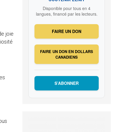
Disponible pour tous en 4
langues, financé par les lecteurs.
FAIRE UN DON
de joie
iosité
FAIRE UN DON EN DOLLARS
CANADIENS
les
S’ABONNER
ous