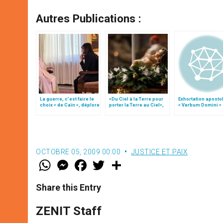
Autres Publications :
La guerre, c’est faire le
«Du Ciel à la Terre pour
Exhortation aposto
choix « de Caïn », déplore
porter la Terre au Ciel»,
« Verbum Domini »
le pape François
par Mgr Francesco Follo
OCTOBRE 05, 2009 00:00
JUSTICE ET PAIX
W
M
F
T
S
h
e
a
w
h
a
s
c
i
a
t
s
e
t
r
Share this Entry
s
e
b
t
e
A
n
o
e
p
g
o
r
ZENIT Staff
p
e
k