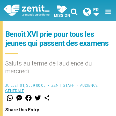
FR
MISSION
Benoît XVI prie pour tous les
jeunes qui passent des examens
Saluts au terme de l’audience du
mercredi
JUILLET 01, 2009 00:00
ZENIT STAFF
AUDIENCE
GÉNÉRALE
W
M
F
T
S
h
e
a
w
h
a
s
c
i
a
t
s
e
t
r
Share this Entry
s
e
b
t
e