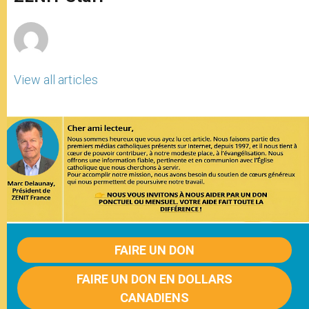
p
e
k
r
View all articles
FAIRE UN DON
FAIRE UN DON EN DOLLARS
CANADIENS