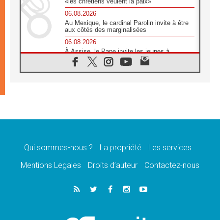
«les chrétiens veulent la paix»
06.08.2026
Au Mexique, le cardinal Parolin invite à être
aux côtés des marginalisées
06.08.2026
À Assise, le Pape invite les jeunes à
«construire la civilisation de l'amour»
05.08.2026
La visite du Pape en Argentine portera «un
message de paix et de dignité humaine»
05.08.2026
«La visite du Pape en Uruguay renforcera
l'espérance» affirme Mgr Tróccoli
05.08.2026
Le nonce en Ukraine: «Il est inquiétant
d'entendre ceux qui bénissent la guerre»
Qui sommes-nous ?
La propriété
Les services
05.08.2026
Mentions Legales
Droits d’auteur
Contactez-nous
Léon XIV au Pérou, une lueur d'espoir pour
un peuple en quête de paix
05.08.2026
SCEAM: L'Église en Afrique vers
l'Assemblée ecclésiale de 2028 depuis
Addis-Abeba
05.08.2026