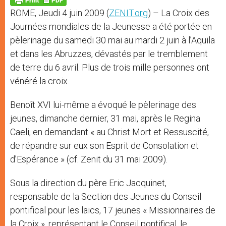
p
e
k
ROME, Jeudi 4 juin 2009 (
ZENIT.org
) – La Croix des
r
Journées mondiales de la Jeunesse a été portée en
pèlerinage du samedi 30 mai au mardi 2 juin à l’Aquila
et dans les Abruzzes, dévastés par le tremblement
de terre du 6 avril. Plus de trois mille personnes ont
vénéré la croix.
Benoît XVI lui-même a évoqué le pèlerinage des
jeunes, dimanche dernier, 31 mai, après le Regina
Caeli, en demandant « au Christ Mort et Ressuscité,
de répandre sur eux son Esprit de Consolation et
d’Espérance » (cf. Zenit du 31 mai 2009).
Sous la direction du père Eric Jacquinet,
responsable de la Section des Jeunes du Conseil
pontifical pour les laïcs, 17 jeunes « Missionnaires de
la Croix », représentant le Conseil pontifical, le