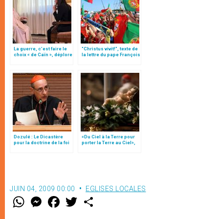
La guerre, c’est faire le
"Christus vivit!", texte de
choix « de Caïn », déplore
la lettre du pape François
le pape François
aux jeunes du monde
Dozulé : Le Dicastère
«Du Ciel à la Terre pour
pour la doctrine de la foi
porter la Terre au Ciel»,
se prononce
par Mgr Francesco Follo
JUIN 04, 2009 00:00
EGLISES LOCALES
W
M
F
T
S
h
e
a
w
h
a
s
c
i
a