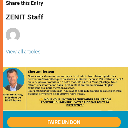
t
s
e
t
r
Share this Entry
s
e
b
t
e
A
n
o
e
p
g
o
r
ZENIT Staff
p
e
k
r
View all articles
FAIRE UN DON