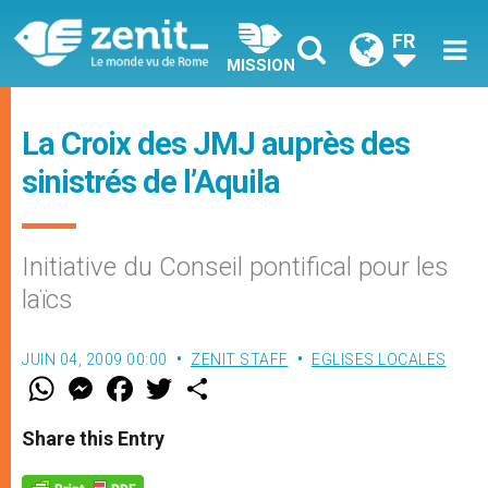
FR
MISSION
La Croix des JMJ auprès des
sinistrés de l’Aquila
Initiative du Conseil pontifical pour les
laïcs
JUIN 04, 2009 00:00
ZENIT STAFF
EGLISES LOCALES
W
M
F
T
S
h
e
a
w
h
a
s
c
i
a
t
s
e
t
r
Share this Entry
s
e
b
t
e
A
n
o
e
p
g
o
r