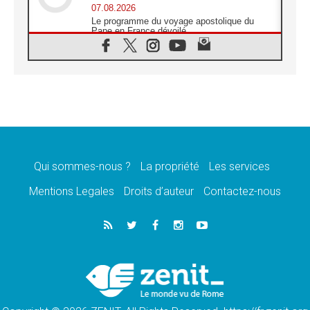
07.08.2026
Le programme du voyage apostolique du
Pape en France dévoilé
07.08.2026
1ère Conférence continentale sur l'éducation
catholique en Afrique
07.08.2026
Un logo symbolique pour la venue du Pape
en France
07.08.2026
Cardinal Rossi: «La venue du Pape Léon en
Argentine est un hommage à François»
Qui sommes-nous ?
La propriété
Les services
07.08.2026
Hiroshima et Nagasaki, 81 ans après,
Mentions Legales
Droits d’auteur
Contactez-nous
lancement des «dix jours de prière pour la
paix»
06.08.2026
Préparatifs des JMJ 2027 à Séoul: «c'est
passionnant et l'impatience est immense!»
06.08.2026
Chrétiens et confucéens: respect et sagesse
pour relever les «défis urgents»