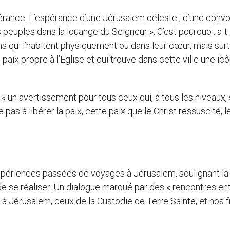
pérance. L’espérance d’une Jérusalem céleste ; d’une conv
es peuples dans la louange du Seigneur ». C’est pourquoi, a-t-
ens qui l’habitent physiquement ou dans leur cœur, mais sur
 paix propre à l’Eglise et qui trouve dans cette ville une ic
t « un avertissement pour tous ceux qui, à tous les niveaux,
e pas à libérer la paix, cette paix que le Christ ressuscité, l
xpériences passées de voyages à Jérusalem, soulignant la
de se réaliser. Un dialogue marqué par des « rencontres en
n à Jérusalem, ceux de la Custodie de Terre Sainte, et nos 