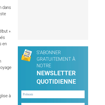
on dans
iste
ébut ».
més
s en
S'ABONNER
GRATUITEMENT À
n
NOTRE
 voyage
NEWSLETTER
QUOTIDIENNE
glise à