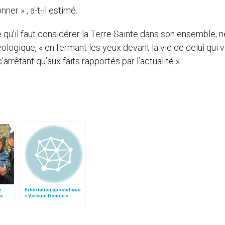
er » , a-t-il estimé.
é qu’il faut considérer la Terre Sainte dans son ensemble, 
logique, « en fermant les yeux devant la vie de celui qui v
arrêtant qu’aux faits rapportés par l’actualité ».
e
Exhortation apostolique
le
« Verbum Domini »
 »!