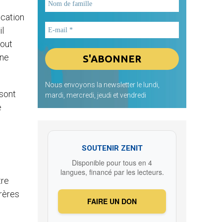
ocation
il
tout
ône
Nous envoyons la newsletter le lundi,
 sont
mardi, mercredi, jeudi et vendredi
e
SOUTENIR ZENIT
Disponible pour tous en 4
langues, financé par les lecteurs.
tre
frères
FAIRE UN DON