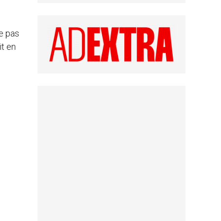
ne pas
it en