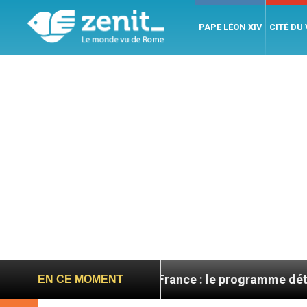
PAPE LÉON XIV
CITÉ DU
Léon XIV en France : le programme détaillé de sa visi
EN CE MOMENT