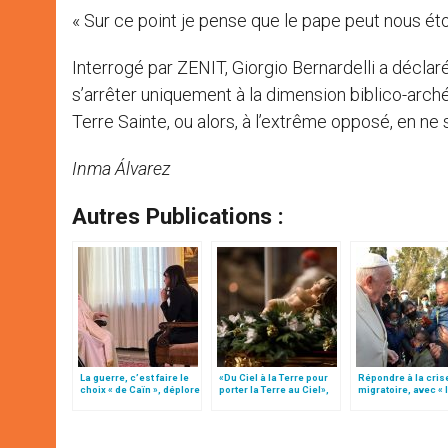
« Sur ce point je pense que le pape peut nous étonn
Interrogé par ZENIT, Giorgio Bernardelli a déclar
s’arrêter uniquement à la dimension biblico-archéo
Terre Sainte, ou alors, à l’extrême opposé, en ne s’
Inma Álvarez
Autres Publications :
La guerre, c’est faire le
«Du Ciel à la Terre pour
Répondre à la cris
choix « de Caïn », déplore
porter la Terre au Ciel»,
migratoire, avec « 
le pape François
par Mgr Francesco Follo
style de l’humanité
(texte complet)