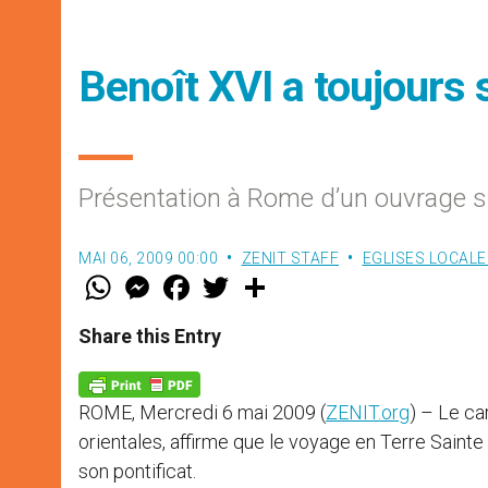
Benoît XVI a toujours 
Présentation à Rome d’un ouvrage sur
MAI 06, 2009 00:00
ZENIT STAFF
EGLISES LOCALE
W
M
F
T
S
h
e
a
w
h
a
s
c
i
a
t
s
e
t
r
Share this Entry
s
e
b
t
e
A
n
o
e
p
g
o
r
p
e
k
ROME, Mercredi 6 mai 2009 (
ZENIT.org
) – Le ca
r
orientales, affirme que le voyage en Terre Saint
son pontificat.