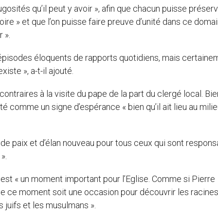
rugosités qu’il peut y avoir », afin que chacun puisse préserv
istoire » et que l’on puisse faire preuve d’unité dans ce doma
r ».
es épisodes éloquents de rapports quotidiens, mais certaine
ste », a-t-il ajouté.
ontraires à la visite du pape de la part du clergé local. Bie
rété comme un signe d’espérance « bien qu’il ait lieu au mili
 de paix et d’élan nouveau pour tous ceux qui sont respons
».
VI est « un moment important pour l’Eglise. Comme si Pierre
c que ce moment soit une occasion pour découvrir les racine
s juifs et les musulmans ».