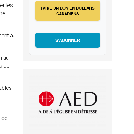
er les
FAIRE UN DON EN DOLLARS
ine
CANADIENS
ment au
S’ABONNER
n au
eu de
ables
s de