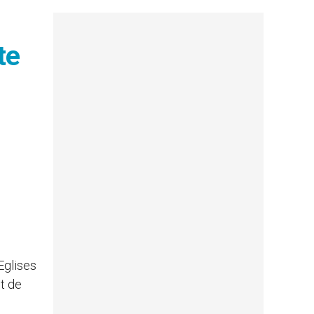
te
Eglises
ut de