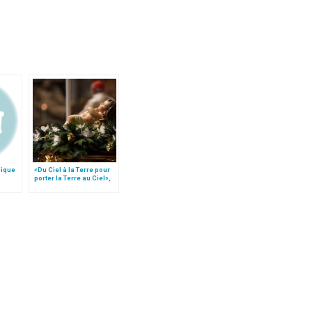
lique
«Du Ciel à la Terre pour
porter la Terre au Ciel»,
par Mgr Francesco Follo