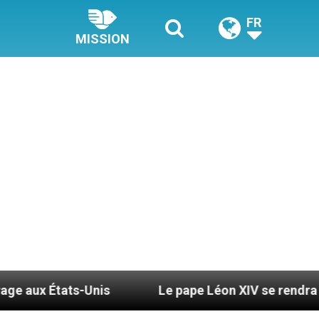
FR
MISSION
Unis
Le pape Léon XIV se rendra en Uruguay, en