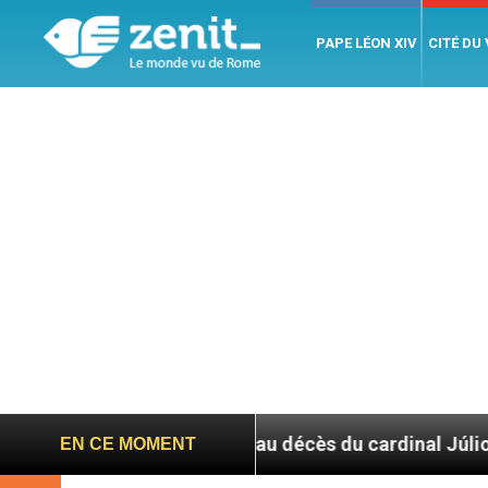
PAPE LÉON XIV
CITÉ DU
-Père suite au décès du cardinal Júlio Duarte Langa
EN CE MOMENT