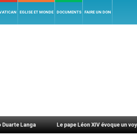
 VATICAN
EGLISE ET MONDE
DOCUMENTS
FAIRE UN DON
Le pape Léon XIV évoque un voyage aux États-