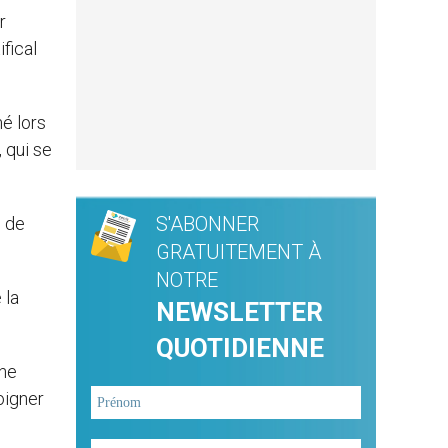
r
ifical
é lors
, qui se
S'ABONNER
s de
GRATUITEMENT À
NOTRE
 la
NEWSLETTER
QUOTIDIENNE
 ne
moigner