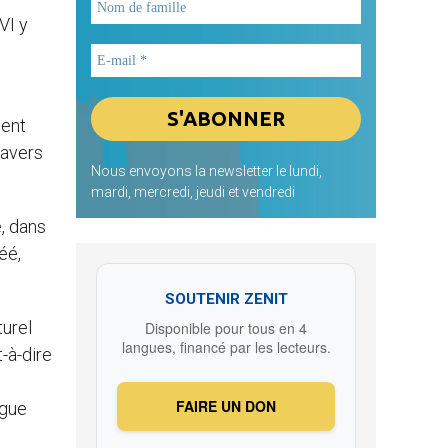
VI y
ient
ravers
Nous envoyons la newsletter le lundi,
mardi, mercredi, jeudi et vendredi
e, dans
éé,
SOUTENIR ZENIT
turel
Disponible pour tous en 4
langues, financé par les lecteurs.
t-à-dire
FAIRE UN DON
ogue