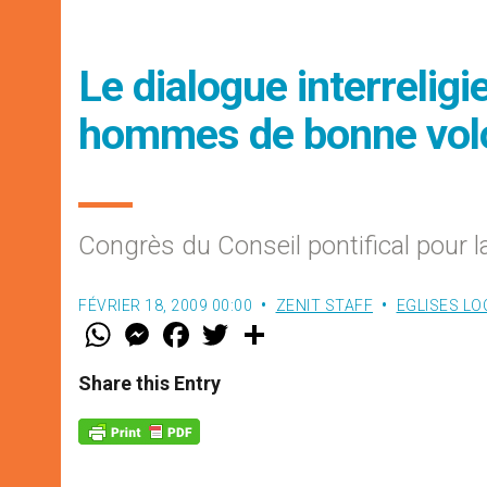
Le dialogue interreligi
hommes de bonne vol
Congrès du Conseil pontifical pour l
FÉVRIER 18, 2009 00:00
ZENIT STAFF
EGLISES LO
W
M
F
T
S
h
e
a
w
h
a
s
c
i
a
t
s
e
t
r
Share this Entry
s
e
b
t
e
A
n
o
e
p
g
o
r
p
e
k
r