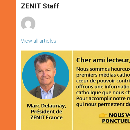
A
n
o
e
p
g
o
r
ZENIT Staff
p
e
k
r
View all articles