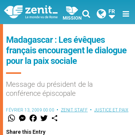
FR
MISSION
Madagascar : Les évêques
français encouragent le dialogue
pour la paix sociale
Message du président de la
conférence épiscopale
FÉVRIER 13, 2009 00:00
ZENIT STAFF
JUSTICE ET PAIX
W
M
F
T
S
h
e
a
w
h
a
s
c
i
a
t
s
e
t
r
Share this Entry
s
e
b
t
e