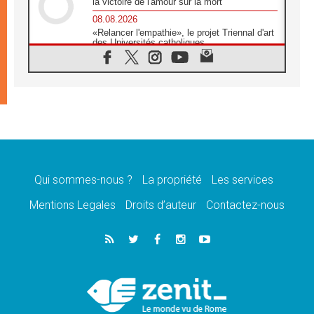
la victoire de l'amour sur la mort
08.08.2026
«Relancer l'empathie», le projet Triennal d'art
des Universités catholiques
08.08.2026
Signis 2026, donner la parole aux religieuses
catholiques
08.08.2026
Au Bangladesh, l'Église accompagne les
Dalits sur le chemin de la dignité
07.08.2026
Philippines: le vicariat apostolique de
Calapan devient un diocèse
Qui sommes-nous ?
La propriété
Les services
07.08.2026
Congo-Brazzaville: le 15 août, entre solennité
Mentions Legales
Droits d’auteur
Contactez-nous
de l'Assomption et mémoire nationale
07.08.2026
«La paix commence par l'empathie» estime
le cardinal Parolin
07.08.2026
En Colombie, «la paix ne s'achète pas avec
une signature»