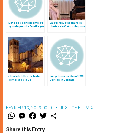
Liste des participants au
La guerre, c’est faire le
synode pour la famille (4-
choix « de Caïn », déplore
25 octobre)
le pape François
« Fratelli tutti »: le texte
Encyclique de Benoît XVI :
complet de la 3e
Caritas in veritate
encyclique du pape
François
FÉVRIER 13, 2009 00:00
JUSTICE ET PAIX
W
M
F
T
S
h
e
a
w
h
a
s
c
i
a
t
s
e
t
r
Share this Entry
s
e
b
t
e