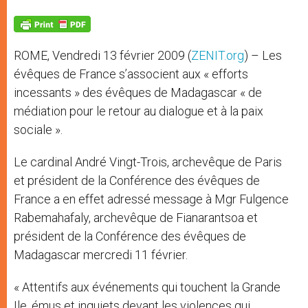
A
n
o
e
p
g
o
r
p
e
k
r
ROME, Vendredi 13 février 2009 (
ZENIT.org
) – Les
évêques de France s’associent aux « efforts
incessants » des évêques de Madagascar « de
médiation pour le retour au dialogue et à la paix
sociale ».
Le cardinal André Vingt-Trois, archevêque de Paris
et président de la Conférence des évêques de
France a en effet adressé message à Mgr Fulgence
Rabemahafaly, archevêque de Fianarantsoa et
président de la Conférence des évêques de
Madagascar mercredi 11 février.
« Attentifs aux événements qui touchent la Grande
Ile, émus et inquiets devant les violences qui