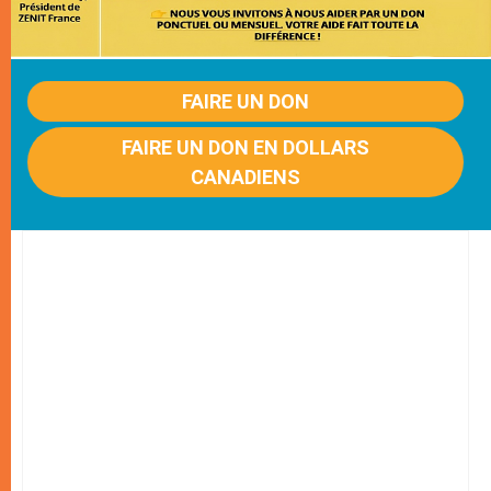
FAIRE UN DON
FAIRE UN DON EN DOLLARS
CANADIENS