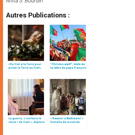
Anita S. Bourdin
Autres Publications :
«Du Ciel à la Terre pour
"Christus vivit!", texte de
porter la Terre au Ciel»,
la lettre du pape François
par Mgr Francesco Follo
aux jeunes du monde
La guerre, c’est faire le
« Revenir à Bethléem! »:
choix « de Caïn », déplore
homélie de la nuit de
le pape François
Noël (texte complet)