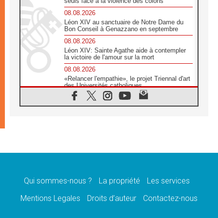
seuls face à la violence des colons
08.08.2026
Léon XIV au sanctuaire de Notre Dame du
Bon Conseil à Genazzano en septembre
08.08.2026
Léon XIV: Sainte Agathe aide à contempler
la victoire de l'amour sur la mort
08.08.2026
«Relancer l'empathie», le projet Triennal d'art
des Universités catholiques
08.08.2026
Signis 2026, donner la parole aux religieuses
catholiques
08.08.2026
Au Bangladesh, l'Église accompagne les
Dalits sur le chemin de la dignité
07.08.2026
Philippines: le vicariat apostolique de
Calapan devient un diocèse
Qui sommes-nous ?
La propriété
Les services
07.08.2026
Congo-Brazzaville: le 15 août, entre solennité
Mentions Legales
Droits d’auteur
Contactez-nous
de l'Assomption et mémoire nationale
07.08.2026