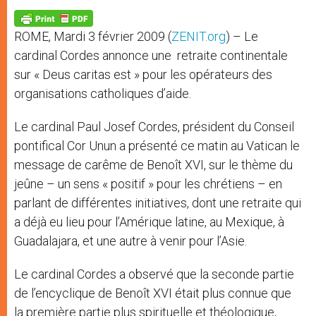
A
n
o
e
p
g
o
r
p
e
k
ROME, Mardi 3 février 2009 (
ZENIT.org
) – Le
r
cardinal Cordes annonce une retraite continentale
sur « Deus caritas est » pour les opérateurs des
organisations catholiques d’aide.
Le cardinal Paul Josef Cordes, président du Conseil
pontifical Cor Unun a présenté ce matin au Vatican le
message de carême de Benoît XVI, sur le thème du
jeûne – un sens « positif » pour les chrétiens – en
parlant de différentes initiatives, dont une retraite qui
a déjà eu lieu pour l’Amérique latine, au Mexique, à
Guadalajara, et une autre à venir pour l’Asie.
Le cardinal Cordes a observé que la seconde partie
de l’encyclique de Benoît XVI était plus connue que
la première partie plus spirituelle et théologique,