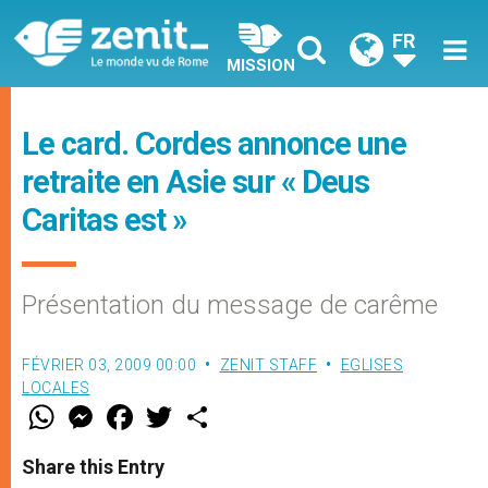
FR
MISSION
Le card. Cordes annonce une
retraite en Asie sur « Deus
Caritas est »
Présentation du message de carême
FÉVRIER 03, 2009 00:00
ZENIT STAFF
EGLISES
LOCALES
W
M
F
T
S
h
e
a
w
h
a
s
c
i
a
t
s
e
t
r
Share this Entry
s
e
b
t
e