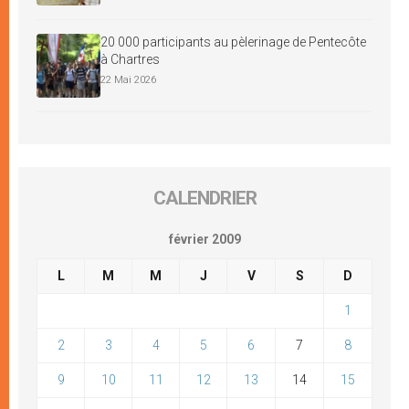
20 000 participants au pèlerinage de Pentecôte
à Chartres
22 Mai 2026
CALENDRIER
février 2009
L
M
M
J
V
S
D
1
2
3
4
5
6
7
8
9
10
11
12
13
14
15