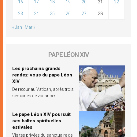
16
17
18
19
20
21
22
23
24
25
26
27
28
« Jan
Mar »
PAPE LÉON XIV
Les prochains grands
rendez-vous du pape Léon
XIV
De retour au Vatican, après trois
semaines de vacances
Le pape Léon XIV poursuit
ses haltes spirituelles
estivales
Visites privées du sanctuaire de