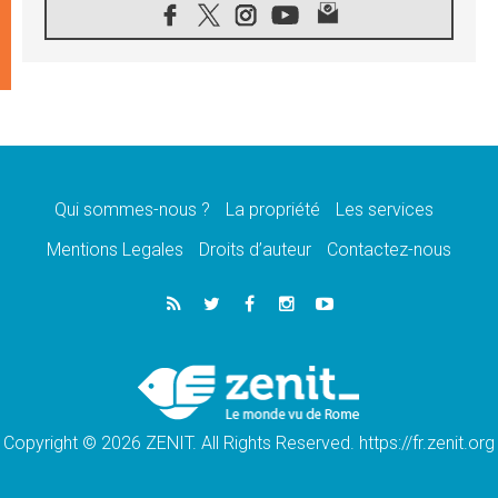
07.08.2026
Congo-Brazzaville : le 15 août, entre
solennité de l'Assomption et mémoire
nationale
07.08.2026
«La paix commence par l'empathie» estime
le cardinal Parolin
07.08.2026
En Colombie, «la paix ne s'achète pas avec
une signature»
Qui sommes-nous ?
La propriété
Les services
07.08.2026
Mentions Legales
Droits d’auteur
Contactez-nous
Le programme du voyage apostolique du
Pape en France dévoilé
07.08.2026
1ère Conférence continentale sur l'éducation
catholique en Afrique
07.08.2026
Un logo symbolique pour la venue du Pape
en France
Copyright © 2026 ZENIT. All Rights Reserved. https://fr.zenit.org