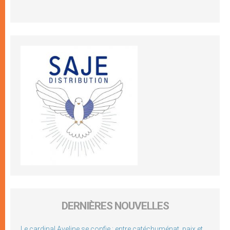
DERNIÈRES NOUVELLES
Le cardinal Aveline se confie : entre catéchuménat, paix et