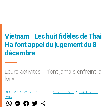
Vietnam : Les huit fidèles de Thai
Ha font appel du jugement du 8
décembre
Leurs activités « n’ont jamais enfreint la
loi »
DÉCEMBRE 24, 2008 00:00
ZENIT STAFF
JUSTICE ET
PAIX
W
M
F
T
S
h
e
a
w
h