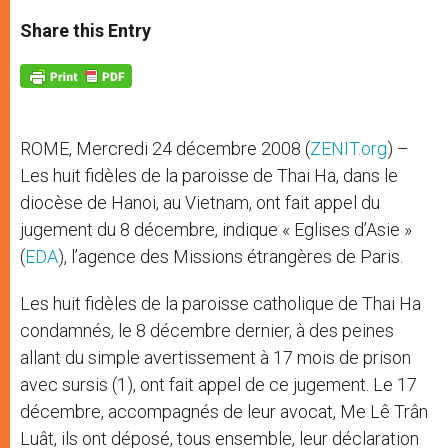
a
s
c
i
a
t
s
e
t
r
Share this Entry
s
e
b
t
e
A
n
o
e
p
g
o
r
p
e
k
r
ROME, Mercredi 24 décembre 2008 (
ZENIT.org
) –
Les huit fidèles de la paroisse de Thai Ha, dans le
diocèse de Hanoi, au Vietnam, ont fait appel du
jugement du 8 décembre, indique « Eglises d’Asie »
(
EDA
), l’agence des Missions étrangères de Paris.
Les huit fidèles de la paroisse catholique de Thai Ha
condamnés, le 8 décembre dernier, à des peines
allant du simple avertissement à 17 mois de prison
avec sursis (1), ont fait appel de ce jugement. Le 17
décembre, accompagnés de leur avocat, Me Lê Trân
Luât, ils ont déposé, tous ensemble, leur déclaration