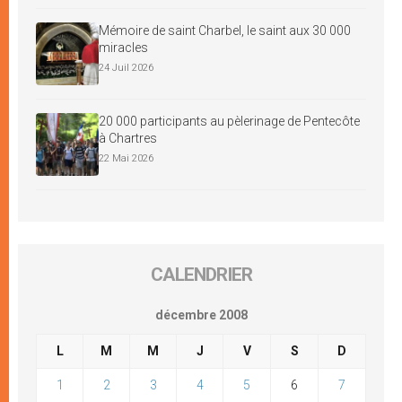
Mémoire de saint Charbel, le saint aux 30 000
miracles
24 Juil 2026
20 000 participants au pèlerinage de Pentecôte
à Chartres
22 Mai 2026
CALENDRIER
décembre 2008
L
M
M
J
V
S
D
1
2
3
4
5
6
7