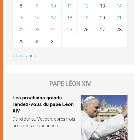
8
9
10
11
12
13
14
15
16
17
18
19
20
21
22
23
24
25
26
27
28
29
30
31
« Nov
Jan »
PAPE LÉON XIV
Les prochains grands
rendez-vous du pape Léon
XIV
De retour au Vatican, après trois
semaines de vacances