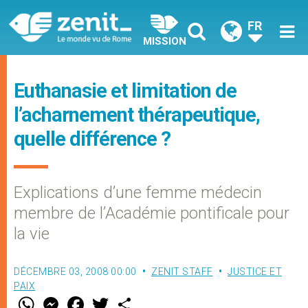
FR
MISSION
Euthanasie et limitation de
l’acharnement thérapeutique,
quelle différence ?
Explications d’une femme médecin
membre de l’Académie pontificale pour
la vie
DÉCEMBRE 03, 2008 00:00
ZENIT STAFF
JUSTICE ET
PAIX
W
M
F
T
S