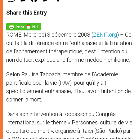
h
e
a
w
h
a
s
c
i
a
t
s
e
t
r
Share this Entry
s
e
b
t
e
A
n
o
e
p
g
o
r
p
e
k
ROME, Mercredi 3 décembre 2008 (
ZENIT.org
) – Ce
r
qui fait la différence entre l’euthanasie et la limitation
de l’acharnement thérapeutique, c’est l’intention ou
non de tuer, explique une femme médecin chilienne.
Selon Paulina Taboada, membre de l’Académie
pontificale pour la vie (PAV), pour qu’il y ait
spécifiquement euthanasie, il faut avoir l’intention de
donner la mort.
Dans son intervention à l’occasion du Congrès
international sur le thème « Personnes, culture de vie
et culture de mort », organisé à Itaici (São Paulo) par