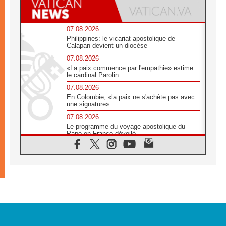
07.08.2026
Philippines: le vicariat apostolique de
Calapan devient un diocèse
07.08.2026
«La paix commence par l'empathie» estime
le cardinal Parolin
07.08.2026
En Colombie, «la paix ne s'achète pas avec
une signature»
07.08.2026
Le programme du voyage apostolique du
Pape en France dévoilé
07.08.2026
1ère Conférence continentale sur l'éducation
catholique en Afrique
07.08.2026
Un logo symbolique pour la venue du Pape
en France
07.08.2026
Cardinal Rossi: «La venue du Pape Léon en
Argentine est un hommage à François»