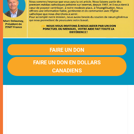
FAIRE UN DON
FAIRE UN DON EN DOLLARS
CANADIENS