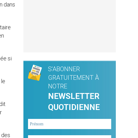
en dans
taire
en
ée si
S'ABONNER
GRATUITEMENT À
 le
NOTRE
NEWSLETTER
dit
QUOTIDIENNE
r
t des