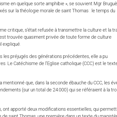
isme en quelque sorte amphibie », se souvient Mgr Bruguè
 axés sur la théologie morale de saint Thomas : le temps du
e critique, s’était refusée à transmettre la culture et la tr
s’est trouvée quasiment privée de toute forme de culture
il expliqué.
 pas les préjugés des générations précédentes, elle a pu
s. Le Catéchisme de l’Eglise catholique (CCC) est le texte
il a mentionné que, dans la seconde ébauche du CCC, les é
ndements (sur un total de 24.000) qui se référaient à la tr
 ont apporté deux modifications essentielles, qui permet
re de saint Thomas, une première dans un texte du magistè