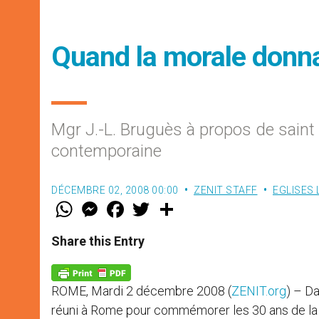
Quand la morale donnai
Mgr J.-L. Bruguès à propos de sain
contemporaine
DÉCEMBRE 02, 2008 00:00
ZENIT STAFF
EGLISES
W
M
F
T
S
h
e
a
w
h
a
s
c
i
a
t
s
e
t
r
Share this Entry
s
e
b
t
e
A
n
o
e
p
g
o
r
p
e
k
ROME, Mardi 2 décembre 2008 (
ZENIT.org
) – D
r
réuni à Rome pour commémorer les 30 ans de la cr