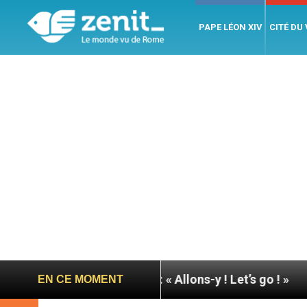
PAPE LÉON XIV
CITÉ DU
 pape à Assise : « Allons-y ! Let’s go ! »
Nicarag
EN CE MOMENT