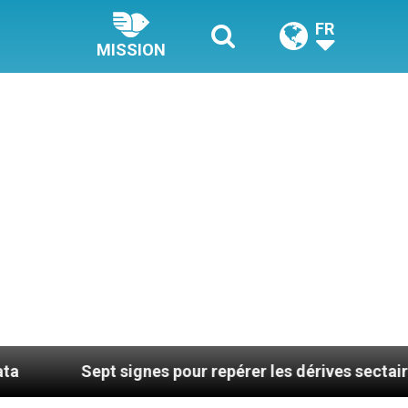
FR
MISSION
pt signes pour repérer les dérives sectaires du coach