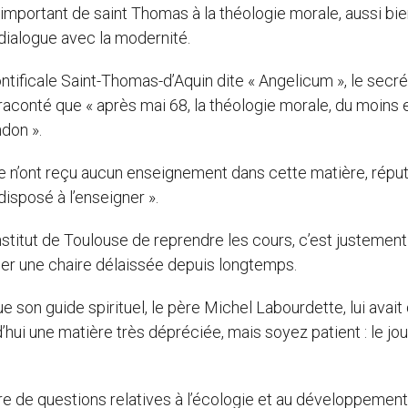
t important de saint Thomas à la théologie morale, aussi bi
 dialogue avec la modernité.
ntificale Saint-Thomas-d’Aquin dite « Angelicum », le secré
 raconté que « après mai 68, la théologie morale, du moins 
don ».
e n’ont reçu aucun enseignement dans cette matière, réput
isposé à l’enseigner ».
l’Institut de Toulouse de reprendre les cours, c’est justement
per une chaire délaissée depuis longtemps.
e son guide spirituel, le père Michel Labourdette, lui avait 
’hui une matière très dépréciée, mais soyez patient : le jou
re de questions relatives à l’écologie et au développemen