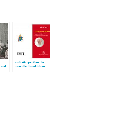
Veritatis gaudium, la
saint
nouvelle Constitution
pour les études
ecclésiastiques