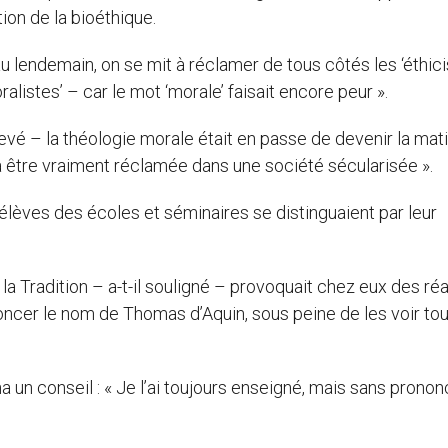
ion de la bioéthique.
au lendemain, on se mit à réclamer de tous côtés les ‘éthici
listes’ – car le mot ‘morale’ faisait encore peur ».
levé – la théologie morale était en passe de devenir la mati
 à être vraiment réclamée dans une société sécularisée ».
élèves des écoles et séminaires se distinguaient par leur
a Tradition – a-t-il souligné – provoquait chez eux des ré
oncer le nom de Thomas d’Aquin, sous peine de les voir to
a un conseil : « Je l’ai toujours enseigné, mais sans pronon