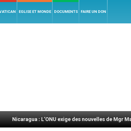
 VATICAN
EGLISE ET MONDE
DOCUMENTS
FAIRE UN DON
ua : L’ONU exige des nouvelles de Mgr Mata
Se