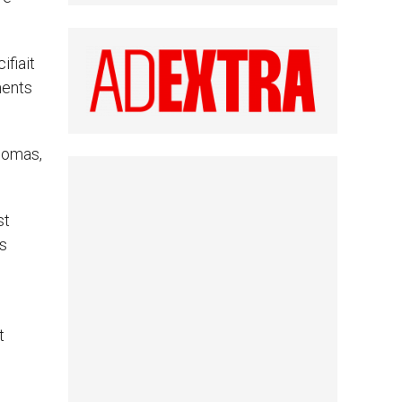
ifiait
ments
homas,
st
as
t