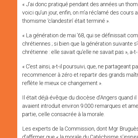
« J’ai donc pratiqué pendant des années un thom
voici qu’un jour, enfin, on m’a réclamé des cours
thomisme ‘clandestin’ était terminé ».
« La génération de mai ’68, qui se définissait comm
chrétiennes ; si bien que la génération suivante 
chrétienne : elle savait qu’elle ne savait pas », a-t-
« C’est ainsi, a-t-il poursuivi, que, ne partageant
recommencer à zéro et repartir des grands maître
reflète le mieux ce changement ».
Il était déjà évêque du diocèse d’Angers quand 
avaient introduit environ 9.000 remarques et ame
partie, celle consacrée à la morale.
Les experts de la Commission, dont Mgr Bruguès,
d’affirmer que « la morale du Catéchisme s’inspi