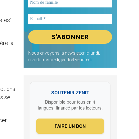
stes’ –
ère la
Nous envoyons la newsletter le lundi,
mardi, mercredi, jeudi et vendredi
actions
SOUTENIR ZENIT
us se
Disponible pour tous en 4
langues, financé par les lecteurs.
cer
FAIRE UN DON