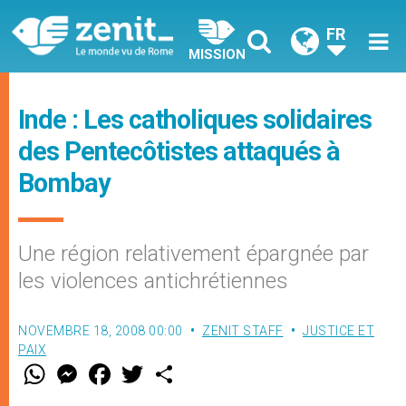
FR
MISSION
Inde : Les catholiques solidaires
des Pentecôtistes attaqués à
Bombay
Une région relativement épargnée par
les violences antichrétiennes
NOVEMBRE 18, 2008 00:00
ZENIT STAFF
JUSTICE ET
PAIX
W
M
F
T
S
h
e
a
w
h
a
s
c
i
a