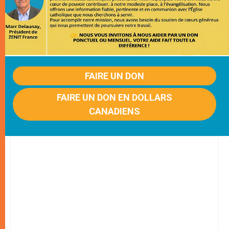
FAIRE UN DON
FAIRE UN DON EN DOLLARS
CANADIENS