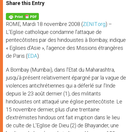
t
s
e
t
r
Share this Entry
s
e
b
t
e
A
n
o
e
p
g
o
r
p
e
k
ROME, Mardi 18 novembre 2008 (
ZENIT.org
) –
r
L’Eglise catholique condamne l’attaque de
pentecôtistes par des hindouistes à Bombay, indique
« Eglises d’Asie », l’agence des Missions étrangères
de Paris (
EDA
).
A Bombay (Mumbai), dans l’Etat du Maharashtra,
jusqu’à présent relativement épargné par la vague de
violences antichrétiennes qui a déferlé sur l’Inde
depuis le 23 août dernier (1), des militants
hindouistes ont attaqué une église pentecôtiste. Le
15 novembre dernier, plus d’une trentaine
d’extrémistes hindous ont fait irruption dans le lieu
de culte de L’Eglise de Dieu (2) de Bhayander, une