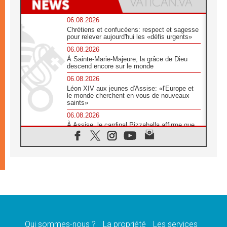
06.08.2026
Chrétiens et confucéens: respect et sagesse
pour relever aujourd'hui les «défis urgents»
06.08.2026
À Sainte-Marie-Majeure, la grâce de Dieu
descend encore sur le monde
06.08.2026
Léon XIV aux jeunes d'Assise: «l'Europe et
le monde cherchent en vous de nouveaux
saints»
06.08.2026
À Assise, le cardinal Pizzaballa affirme que
«les chrétiens veulent la paix»
06.08.2026
Au Mexique, le cardinal Parolin invite à être
aux côtés des marginalisées
06.08.2026
À Assise, le Pape invite les jeunes à
«construire la civilisation de l'amour»
05.08.2026
La visite du Pape en Argentine portera «un
message de paix et de dignité humaine»
Qui sommes-nous ?
La propriété
Les services