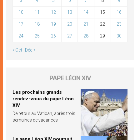
3
4
5
6
7
8
9
10
11
12
13
14
15
16
17
18
19
20
21
22
23
24
25
26
27
28
29
30
« Oct
Déc »
PAPE LÉON XIV
Les prochains grands
rendez-vous du pape Léon
XIV
De retour au Vatican, après trois
semaines de vacances
Le pape Léon XIV poursuit