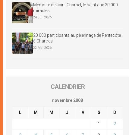
Mémoire de saint Charbel, le saint aux 30 000
miracles
24 Juil 2026
20 000 participants au pèlerinage de Pentecôte
à Chartres
22 Mai 2026
CALENDRIER
novembre 2008
L
M
M
J
V
S
D
1
2