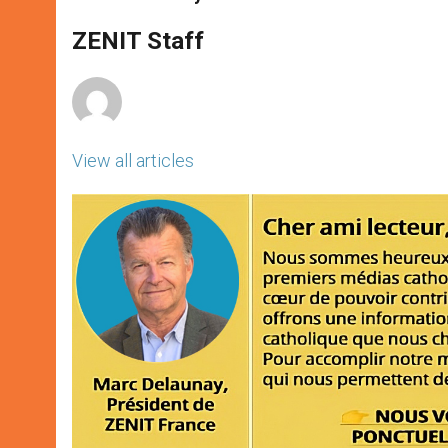
s
e
b
t
e
A
n
o
e
p
g
o
r
ZENIT Staff
p
e
k
r
View all articles