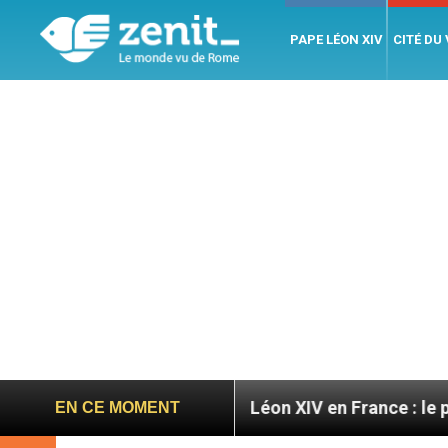
PAPE LÉON XIV
CITÉ DU
gratoires
Léon XIV en France : le programme dét
EN CE MOMENT