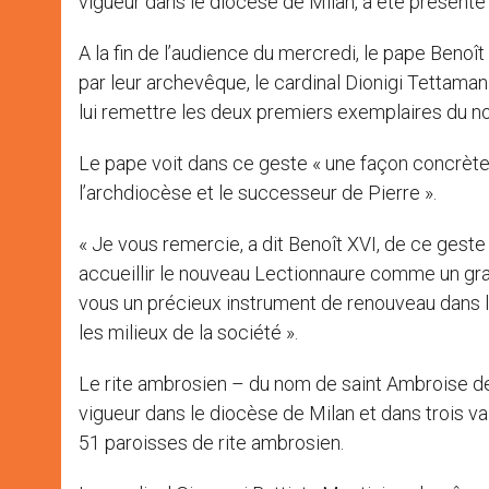
vigueur dans le diocèse de Milan, a été présenté 
A la fin de l’audience du mercredi, le pape Benoît
par leur archevêque, le cardinal Dionigi Tettam
lui remettre les deux premiers exemplaires du n
Le pape voit dans ce geste « une façon concrète
l’archdiocèse et le successeur de Pierre ».
« Je vous remercie, a dit Benoît XVI, de ce geste 
accueillir le nouveau Lectionnaure comme un gra
vous un précieux instrument de renouveau dans l
les milieux de la société ».
Le rite ambrosien – du nom de saint Ambroise de M
vigueur dans le diocèse de Milan et dans trois val
51 paroisses de rite ambrosien.