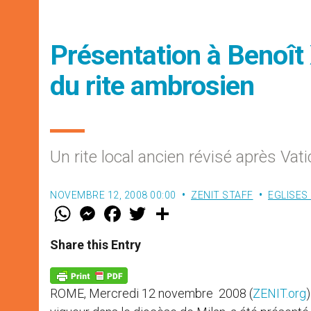
Présentation à Benoît
du rite ambrosien
Un rite local ancien révisé après Vati
NOVEMBRE 12, 2008 00:00
ZENIT STAFF
EGLISES
W
M
F
T
S
h
e
a
w
h
a
s
c
i
a
t
s
e
t
r
Share this Entry
s
e
b
t
e
A
n
o
e
p
g
o
r
p
e
k
ROME, Mercredi 12 novembre 2008 (
ZENIT.org
r