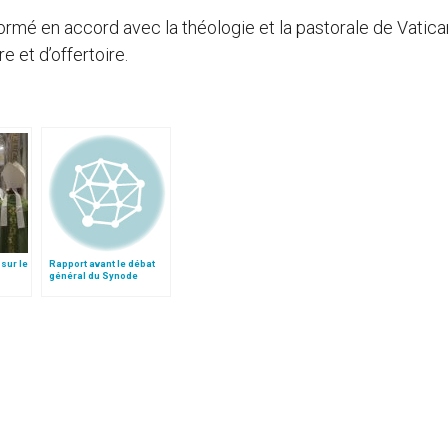
ormé en accord avec la théologie et la pastorale de Vatican
 et d’offertoire.
sur le
Rapport avant le débat
général du Synode
des »
te)