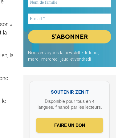
te
ison »
 la
Nous envoyons la newsletter le lundi,
en, la
mardi, mercredi, jeudi et vendredi
donc
SOUTENIR ZENIT
 le
Disponible pour tous en 4
langues, financé par les lecteurs.
FAIRE UN DON