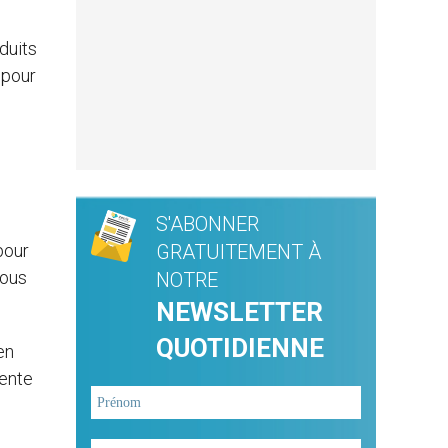
duits
 pour
S'ABONNER
pour
GRATUITEMENT À
tous
NOTRE
NEWSLETTER
QUOTIDIENNE
en
sente