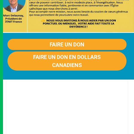
FAIRE UN DON
FAIRE UN DON EN DOLLARS
CANADIENS