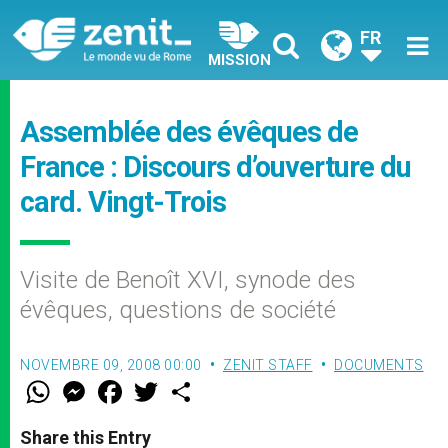
FR
MISSION
Assemblée des évêques de
France : Discours d’ouverture du
card. Vingt-Trois
Visite de Benoît XVI, synode des
évêques, questions de société
NOVEMBRE 09, 2008 00:00
ZENIT STAFF
DOCUMENTS
W
M
F
T
S
h
e
a
w
h
a
s
c
i
a
t
s
e
t
r
Share this Entry
s
e
b
t
e