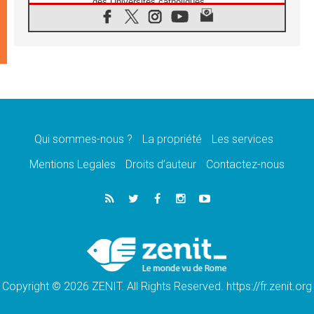
des Universités catholiques
08.08.2026
Signis 2026, donner la parole aux religieuses
catholiques
08.08.2026
Au Bangladesh, l'Église accompagne les
Dalits sur le chemin de la dignité
07.08.2026
Philippines: le vicariat apostolique de
Calapan devient un diocèse
Qui sommes-nous ?
La propriété
Les services
07.08.2026
Congo-Brazzaville: le 15 août, entre solennité
Mentions Legales
Droits d’auteur
Contactez-nous
de l'Assomption et mémoire nationale
07.08.2026
«La paix commence par l'empathie» estime
le cardinal Parolin
07.08.2026
En Colombie, «la paix ne s'achète pas avec
une signature»
Copyright © 2026 ZENIT. All Rights Reserved. https://fr.zenit.org