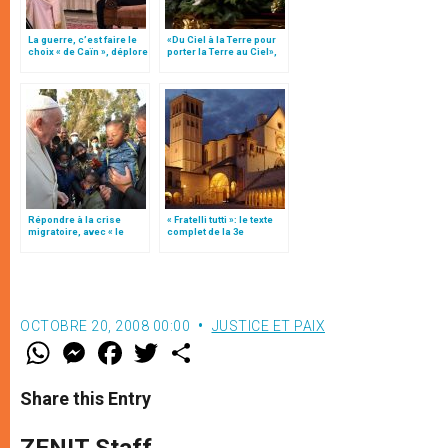
La guerre, c’est faire le
«Du Ciel à la Terre pour
choix « de Caïn », déplore
porter la Terre au Ciel»,
le pape François
par Mgr Francesco Follo
Répondre à la crise
« Fratelli tutti »: le texte
migratoire, avec « le
complet de la 3e
style de l’humanité »!
encyclique du pape
(texte complet)
François
OCTOBRE 20, 2008 00:00
JUSTICE ET PAIX
W
M
F
T
S
h
e
a
w
h
a
s
c
i
a
t
s
e
t
r
Share this Entry
s
e
b
t
e
A
n
o
e
p
g
o
r