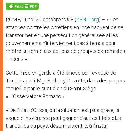
A
n
o
e
p
g
o
r
p
e
k
r
ROME, Lundi 20 octobre 2008 (
ZENIT.org
) – « Les
attaques contre les chrétiens en Inde risquent de se
transformer en une persécution généralisée si les
gouvernements n’interviennent pas à temps pour
mettre un terme aux actions de groupes extrémistes
hindous ».
Cette mise en garde a été lancée par l’évêque de
Tiruchirapalli, Mgr Anthony Devotta, dans des propos
recueillis par le quotidien du Saint-Siège
« L’Osservatore Romano ».
« De l’Etat d’Orissa, où la situation est plus grave, la
vague d’intolérance peut gagner d’autres Etats plus
tranquilles du pays, désormais entré, à l’instar