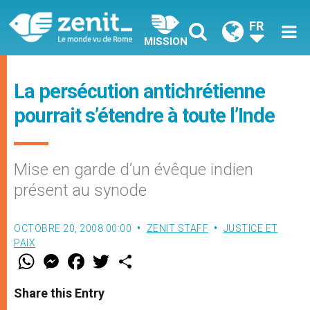
FR
MISSION
La persécution antichrétienne
pourrait s’étendre à toute l’Inde
Mise en garde d’un évêque indien
présent au synode
OCTOBRE 20, 2008 00:00
ZENIT STAFF
JUSTICE ET
PAIX
W
M
F
T
S
h
e
a
w
h
a
s
c
i
a
t
s
e
t
r
Share this Entry
s
e
b
t
e