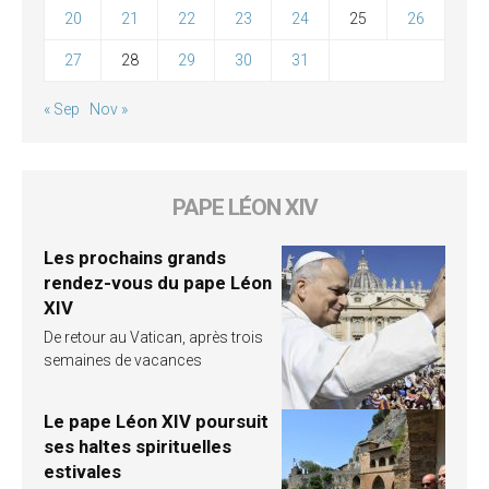
20
21
22
23
24
25
26
27
28
29
30
31
« Sep
Nov »
PAPE LÉON XIV
Les prochains grands
rendez-vous du pape Léon
XIV
De retour au Vatican, après trois
semaines de vacances
Le pape Léon XIV poursuit
ses haltes spirituelles
estivales