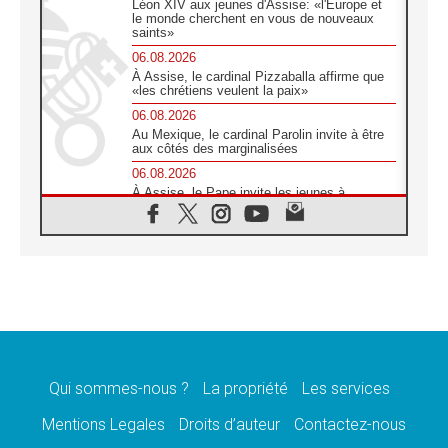
Léon XIV aux jeunes d'Assise: «l'Europe et
le monde cherchent en vous de nouveaux
saints»
06.08.2026
À Assise, le cardinal Pizzaballa affirme que
«les chrétiens veulent la paix»
06.08.2026
Au Mexique, le cardinal Parolin invite à être
aux côtés des marginalisées
06.08.2026
À Assise, le Pape invite les jeunes à
«construire la civilisation de l'amour»
05.08.2026
La visite du Pape en Argentine portera «un
message de paix et de dignité humaine»
05.08.2026
«La visite du Pape en Uruguay renforcera
l'espérance» affirme Mgr Tróccoli
05.08.2026
Le nonce en Ukraine: «Il est inquiétant
d'entendre ceux qui bénissent la guerre»
Qui sommes-nous ?
La propriété
Les services
05.08.2026
Mentions Legales
Droits d’auteur
Contactez-nous
Léon XIV au Pérou, une lueur d'espoir pour
un peuple en quête de paix