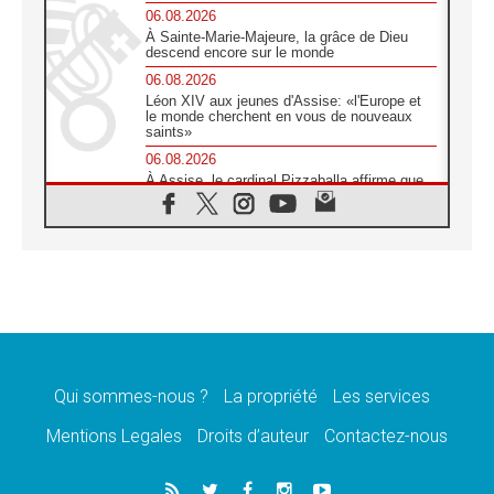
06.08.2026
À Sainte-Marie-Majeure, la grâce de Dieu
descend encore sur le monde
06.08.2026
Léon XIV aux jeunes d'Assise: «l'Europe et
le monde cherchent en vous de nouveaux
saints»
06.08.2026
À Assise, le cardinal Pizzaballa affirme que
«les chrétiens veulent la paix»
06.08.2026
Au Mexique, le cardinal Parolin invite à être
aux côtés des marginalisées
06.08.2026
À Assise, le Pape invite les jeunes à
«construire la civilisation de l'amour»
05.08.2026
La visite du Pape en Argentine portera «un
message de paix et de dignité humaine»
Qui sommes-nous ?
La propriété
Les services
05.08.2026
Mentions Legales
Droits d’auteur
Contactez-nous
«La visite du Pape en Uruguay renforcera
l'espérance» affirme Mgr Tróccoli
05.08.2026