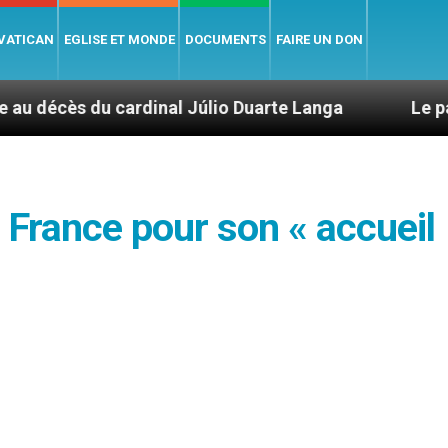
 VATICAN
EGLISE ET MONDE
DOCUMENTS
FAIRE UN DON
rdinal Júlio Duarte Langa
Le pape Léon XIV év
 France pour son « accueil