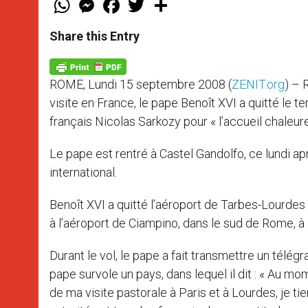
h
e
a
w
h
a
s
c
i
a
t
s
e
t
r
Share this Entry
s
e
b
t
e
A
n
o
e
p
g
o
r
p
e
k
ROME, Lundi 15 septembre 2008 (
ZENIT.org
) – 
r
visite en France, le pape Benoît XVI a quitté le t
français Nicolas Sarkozy pour « l’accueil chaleure
Le pape est rentré à Castel Gandolfo, ce lundi a
international.
Benoît XVI a quitté l’aéroport de Tarbes-Lourdes 
à l’aéroport de Ciampino, dans le sud de Rome, à
Durant le vol, le pape a fait transmettre un tél
pape survole un pays, dans lequel il dit : « Au mom
de ma visite pastorale à Paris et à Lourdes, je t