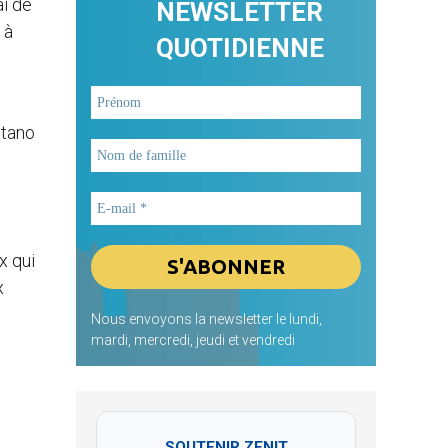
ai de
NEWSLETTER
 à
QUOTIDIENNE
itano
x qui
x
Nous envoyons la newsletter le lundi,
mardi, mercredi, jeudi et vendredi
SOUTENIR ZENIT