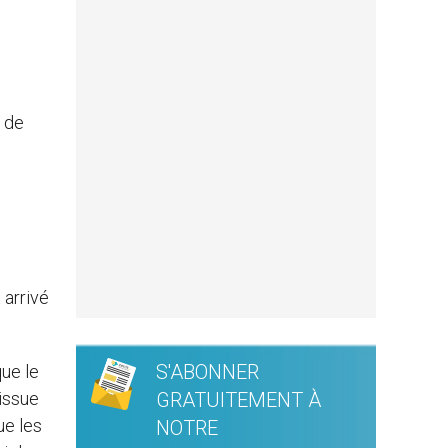
s de
 arrivé
S'ABONNER
que le
’issue
GRATUITEMENT À
ue les
NOTRE