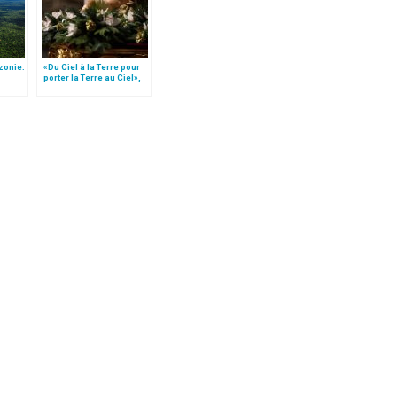
zonie:
«Du Ciel à la Terre pour
porter la Terre au Ciel»,
e
par Mgr Francesco Follo