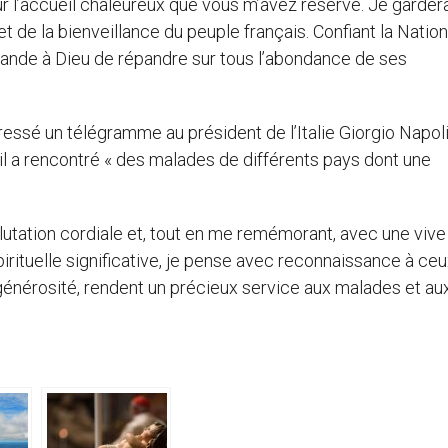
ur l’accueil chaleureux que vous m’avez réservé. Je garder
t de la bienveillance du peuple français. Confiant la Nation
ande à Dieu de répandre sur tous l’abondance de ses
 adressé un télégramme au président de l’Italie Giorgio Napol
il a rencontré « des malades de différents pays dont une
lutation cordiale et, tout en me remémorant, avec une vive
rituelle significative, je pense avec reconnaissance à ceu
ur générosité, rendent un précieux service aux malades et au