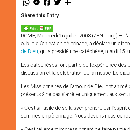
h
e
a
w
h
a
s
c
i
a
t
s
e
t
r
Share this Entry
s
e
b
t
e
A
n
o
e
p
g
o
r
p
e
k
ROME, Mercredi 16 juillet 2008 (ZENIT.org) – L’
r
oublie qu’on est en pèlerinage, a déclaré un dia
de Dieu
, qui a présidé une catéchèse, mardi 15 jui
Les catéchèses font partie de l’expérience des
discussion et la célébration de la messe. Le dia
Les Missionnaires de l’amour de Dieu ont animé 
présents à ne pas s’arrêter uniquement aux sent
« C’est si facile de se laisser prendre par l’esprit
sommes en pèlerinage. Nous devons nous concen
« C’est tellement impressionnant de faire partie d’