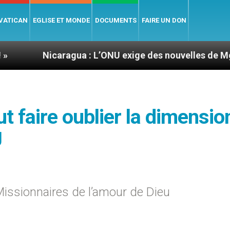
 VATICAN
EGLISE ET MONDE
DOCUMENTS
FAIRE UN DON
caragua : L’ONU exige des nouvelles de Mgr Mata
t faire oublier la dimensio
J
issionnaires de l’amour de Dieu