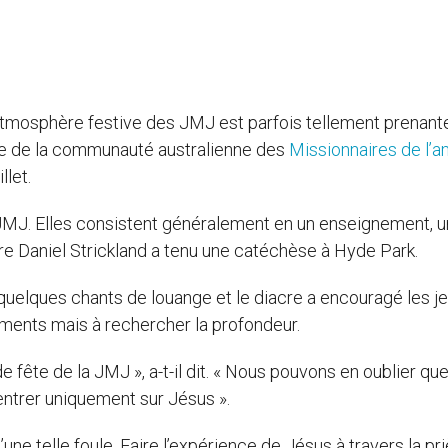
atmosphère festive des JMJ est parfois tellement prenant
cre de la communauté australienne des
Missionnaires de l’
llet.
 JMJ. Elles consistent généralement en un enseignement, 
cre Daniel Strickland a tenu une catéchèse à Hyde Park.
quelques chants de louange et le diacre a encouragé les j
iments mais à rechercher la profondeur.
 de fête de la JMJ », a-t-il dit. « Nous pouvons en oublier qu
trer uniquement sur Jésus ».
une telle foule. Faire l’expérience de Jésus à travers la pr