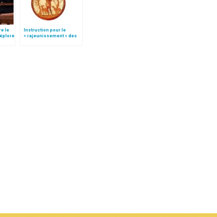
re le
Instruction pour le
déplore
« rajeunissement » des
paroisses (texte
intégral)