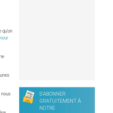
e qu’on
amour
une
eunes
S'ABONNER
e nous
GRATUITEMENT À
NOTRE
ière