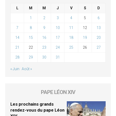
L
M
M
J
V
S
D
1
2
3
4
5
6
7
8
9
10
11
12
13
14
15
16
17
18
19
20
21
22
23
24
25
26
27
28
29
30
31
« Juin
Août »
PAPE LÉON XIV
Les prochains grands
rendez-vous du pape Léon
XIV