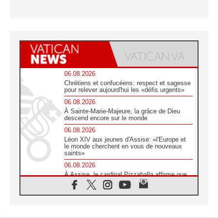
06.08.2026
Chrétiens et confucéens: respect et sagesse
pour relever aujourd'hui les «défis urgents»
06.08.2026
À Sainte-Marie-Majeure, la grâce de Dieu
descend encore sur le monde
06.08.2026
Léon XIV aux jeunes d'Assise: «l'Europe et
le monde cherchent en vous de nouveaux
saints»
06.08.2026
À Assise, le cardinal Pizzaballa affirme que
«les chrétiens veulent la paix»
06.08.2026
Au Mexique, le cardinal Parolin invite à être
aux côtés des marginalisées