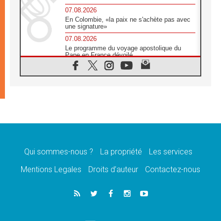
07.08.2026
En Colombie, «la paix ne s'achète pas avec
une signature»
07.08.2026
Le programme du voyage apostolique du
Pape en France dévoilé
07.08.2026
1ère Conférence continentale sur l'éducation
catholique en Afrique
07.08.2026
Un logo symbolique pour la venue du Pape
en France
07.08.2026
Cardinal Rossi: «La venue du Pape Léon en
Argentine est un hommage à François»
Qui sommes-nous ?
La propriété
Les services
07.08.2026
Hiroshima et Nagasaki, 81 ans après,
Mentions Legales
Droits d’auteur
Contactez-nous
lancement des «dix jours de prière pour la
paix»
06.08.2026
Préparatifs des JMJ 2027 à Séoul: «c'est
passionnant et l'impatience est immense!»
06.08.2026