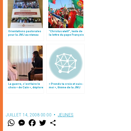
Orientations pastorales
"Christus vivit!", texte de
pour la JMJ au niveau
la lettre du pape François
local (texte intégral)
aux jeunes du monde
La guerre, c’est faire le
« Prends ta croix et suis-
choix « de Caïn », déplore
moi », thème de la JMJ
le pape François
de Sydney 2008
JUILLET 14, 2008 00:00
JEUNES
W
M
F
T
S
h
e
a
w
h
a
s
c
i
a