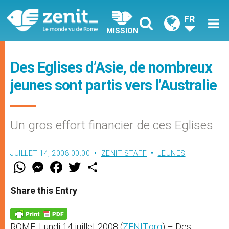
FR
MISSION
Des Eglises d’Asie, de nombreux
jeunes sont partis vers l’Australie
Un gros effort financier de ces Eglises
JUILLET 14, 2008 00:00
ZENIT STAFF
JEUNES
W
M
F
T
S
h
e
a
w
h
a
s
c
i
a
t
s
e
t
r
Share this Entry
s
e
b
t
e
A
n
o
e
p
g
o
r
p
e
k
ROME, Lundi 14 juillet 2008 (
ZENIT.org
) – Des
r