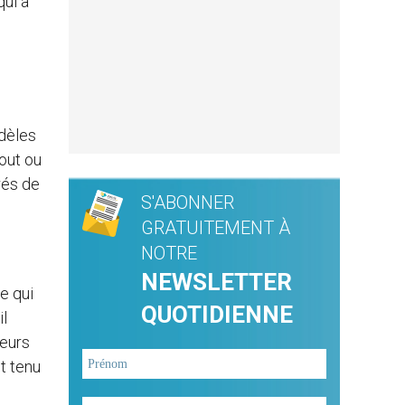
qui a
idèles
out ou
rés de
S'ABONNER
GRATUITEMENT À
NOTRE
NEWSLETTER
ce qui
QUOTIDIENNE
il
leurs
nt tenu