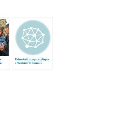
e
Exhortation apostolique
le
« Verbum Domini »
 »!