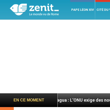
PAPE LÉON XIV
CITÉ DU
 »
Nicaragua : L’ONU exige des nouvelles de M
EN CE MOMENT