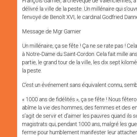
François Garnier, archevêque de Valenciennes, à l’
délivré la ville de la peste. Un millénaire qui s
l’envoyé de Benoît XVI, le cardinal Godfried Dan
Message de Mgr Garnier
Un millénaire, ça se fête ! Ça ne se rate pas ! Ce
à Notre-Dame du Saint-Cordon. Cela fait mille a
partie, le grand tour de la ville, les dix sept kil
la peste.
C’est un événement sans équivalent connu, semble
« 1000 ans de fidélités », ça se fête ! Nous fêtero
abîme la vie des hommes, des femmes et des enfan
s’agit de servir et d’aimer les pauvres quand ils 
magistrats qui, pendant 1000 ans, malgré les guerre
ferme pour humblement manifester leur attache