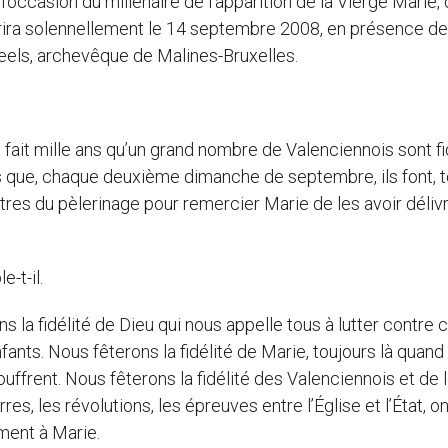
occasion du millénaire de l’apparition de la Vierge Marie, 
’ouvrira solennellement le 14 septembre 2008, en présence de
neels, archevêque de Malines-Bruxelles.
la fait mille ans qu’un grand nombre de Valenciennois sont f
ns que, chaque deuxième dimanche de septembre, ils font, t
omètres du pèlerinage pour remercier Marie de les avoir déliv
-t-il.
ns la fidélité de Dieu qui nous appelle tous à lutter contre 
ts. Nous fêterons la fidélité de Marie, toujours là quand 
souffrent. Nous fêterons la fidélité des Valenciennois et de 
s, les révolutions, les épreuves entre l’Église et l’État, o
ment à Marie.