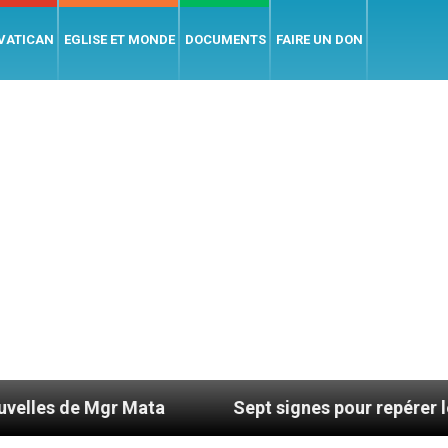
 VATICAN
EGLISE ET MONDE
DOCUMENTS
FAIRE UN DON
gr Mata
Sept signes pour repérer les dérives s