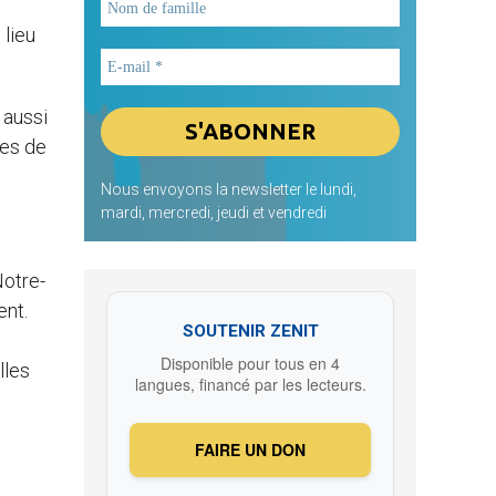
 lieu
 aussi
mes de
Nous envoyons la newsletter le lundi,
mardi, mercredi, jeudi et vendredi
Notre-
ent.
SOUTENIR ZENIT
Disponible pour tous en 4
lles
langues, financé par les lecteurs.
FAIRE UN DON