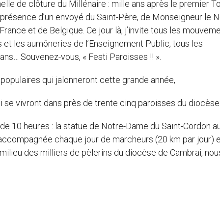
lle de clôture du Millénaire : mille ans après le premier T
a présence d’un envoyé du Saint-Père, de Monseigneur le 
ance et de Belgique. Ce jour là, j’invite tous les mouvem
s et les aumôneries de l’Enseignement Public, tous les
q ans… Souvenez-vous, « Festi Paroisses !! ».
 populaires qui jalonneront cette grande année,
i se vivront dans près de trente cinq paroisses du diocèse
s de 10 heures : la statue de Notre-Dame du Saint-Cordon a
 accompagnée chaque jour de marcheurs (20 km par jour) e
u milieu des milliers de pèlerins du diocèse de Cambrai, nou