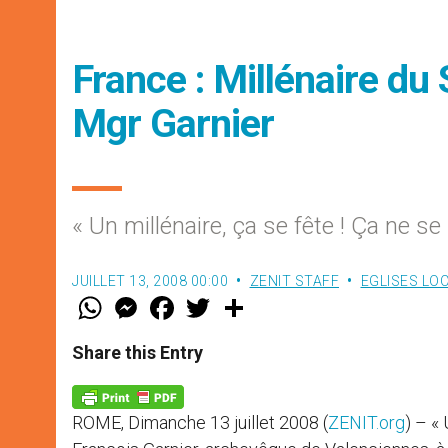
France : Millénaire d
Mgr Garnier
« Un millénaire, ça se fête ! Ça ne se 
JUILLET 13, 2008 00:00
ZENIT STAFF
EGLISES LO
W
M
F
T
S
h
e
a
w
h
a
s
c
i
a
t
s
e
t
r
Share this Entry
s
e
b
t
e
A
n
o
e
p
g
o
r
p
e
k
ROME, Dimanche 13 juillet 2008 (
ZENIT.org
) – «
r