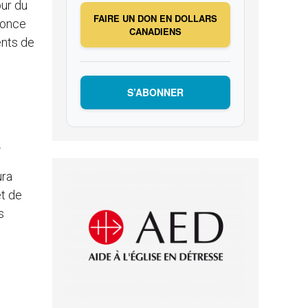
our du
FAIRE UN DON EN DOLLARS
Nonce
CANADIENS
ents de
S’ABONNER
.
ura
t de
s