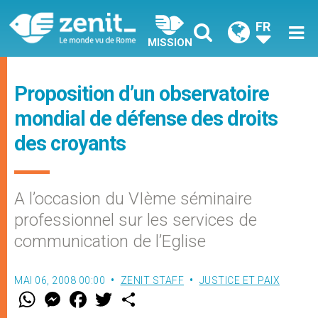
FR
MISSION
Proposition d’un observatoire
mondial de défense des droits
des croyants
A l’occasion du VIème séminaire
professionnel sur les services de
communication de l’Eglise
MAI 06, 2008 00:00
ZENIT STAFF
JUSTICE ET PAIX
W
M
F
T
S
h
e
a
w
h
a
s
c
i
a