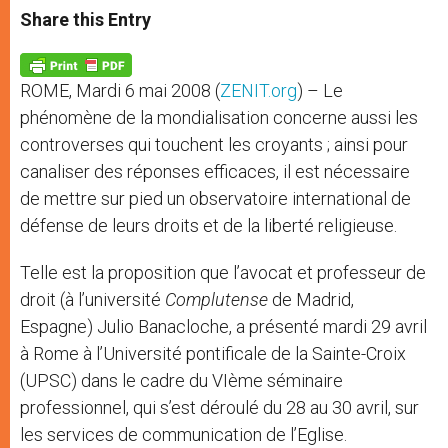
t
s
e
t
r
Share this Entry
s
e
b
t
e
A
n
o
e
p
g
o
r
p
e
k
ROME, Mardi 6 mai 2008 (
ZENIT.org
) – Le
r
phénomène de la mondialisation concerne aussi les
controverses qui touchent les croyants ; ainsi pour
canaliser des réponses efficaces, il est nécessaire
de mettre sur pied un observatoire international de
défense de leurs droits et de la liberté religieuse.
Telle est la proposition que l’avocat et professeur de
droit (à l’université
Complutense
de Madrid,
Espagne) Julio Banacloche, a présenté mardi 29 avril
à Rome à l’Université pontificale de la Sainte-Croix
(UPSC) dans le cadre du VIème séminaire
professionnel, qui s’est déroulé du 28 au 30 avril, sur
les services de communication de l’Eglise.