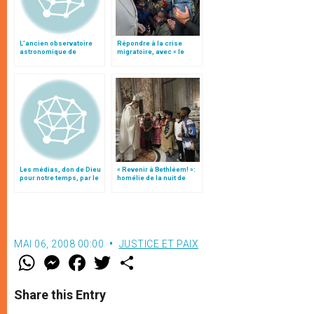
L’ancien observatoire
Répondre à la crise
astronomique de
migratoire, avec « le
Castelgandolfo
style de l’humanité »!
déménage
(texte complet)
Les médias, don de Dieu
« Revenir à Bethléem! »:
pour notre temps, par le
homélie de la nuit de
patriarche Twal
Noël (texte complet)
MAI 06, 2008 00:00
JUSTICE ET PAIX
W
M
F
T
S
h
e
a
w
h
a
s
c
i
a
t
s
e
t
r
Share this Entry
s
e
b
t
e
A
n
o
e