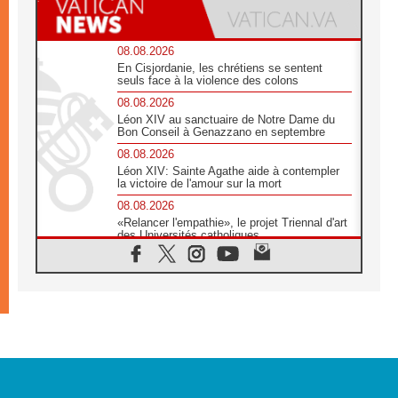
08.08.2026
En Cisjordanie, les chrétiens se sentent
seuls face à la violence des colons
08.08.2026
Léon XIV au sanctuaire de Notre Dame du
Bon Conseil à Genazzano en septembre
08.08.2026
Léon XIV: Sainte Agathe aide à contempler
la victoire de l'amour sur la mort
08.08.2026
«Relancer l'empathie», le projet Triennal d'art
des Universités catholiques
08.08.2026
Signis 2026, donner la parole aux religieuses
catholiques
08.08.2026
Au Bangladesh, l'Église accompagne les
Dalits sur le chemin de la dignité
07.08.2026
Philippines: le vicariat apostolique de
Calapan devient un diocèse