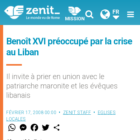
FR
MISSION
Benoît XVI préoccupé par la crise
au Liban
Il invite à prier en union avec le
patriarche maronite et les évêques
libanais
FÉVRIER 17, 2008 00:00
ZENIT STAFF
EGLISES
LOCALES
W
M
F
T
S
h
e
a
w
h
a
s
c
i
a
t
s
e
t
r