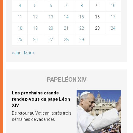
4
5
6
7
8
9
10
11
12
13
14
15
16
17
18
19
20
21
22
23
24
25
26
27
28
29
« Jan
Mar »
PAPE LÉON XIV
Les prochains grands
rendez-vous du pape Léon
XIV
De retour au Vatican, après trois
semaines de vacances