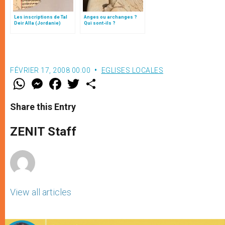
Les inscriptions de Tal
Anges ou archanges ?
Deir Alla (Jordanie)
Qui sont-ils ?
FÉVRIER 17, 2008 00:00
EGLISES LOCALES
W
M
F
T
S
h
e
a
w
h
a
s
c
i
a
t
s
e
t
r
Share this Entry
s
e
b
t
e
A
n
o
e
p
g
o
r
ZENIT Staff
p
e
k
r
View all articles