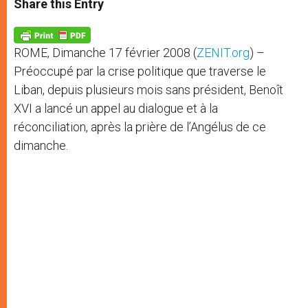
Share this Entry
s
e
b
t
e
A
n
o
e
p
g
o
r
p
e
k
ROME, Dimanche 17 février 2008 (
ZENIT.org
) –
r
Préoccupé par la crise politique que traverse le
Liban, depuis plusieurs mois sans président, Benoît
XVI a lancé un appel au dialogue et à la
réconciliation, après la prière de l’Angélus de ce
dimanche.