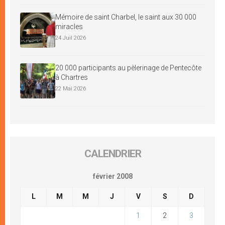
Mémoire de saint Charbel, le saint aux 30 000
miracles
24 Juil 2026
20 000 participants au pèlerinage de Pentecôte
à Chartres
22 Mai 2026
CALENDRIER
février 2008
L
M
M
J
V
S
D
1
2
3