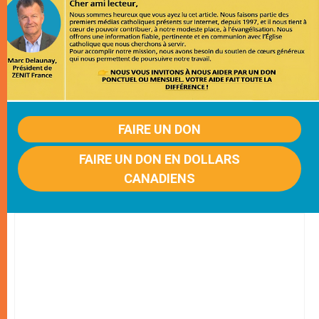
FAIRE UN DON
FAIRE UN DON EN DOLLARS
CANADIENS