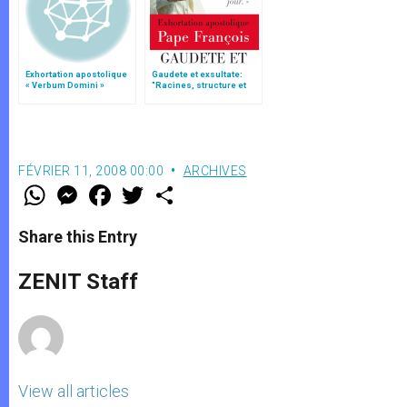
Exhortation apostolique
Gaudete et exsultate:
« Verbum Domini »
"Racines, structure et
signification", par
Antonio Spadaro S.I.
FÉVRIER 11, 2008 00:00
ARCHIVES
W
M
F
T
S
h
e
a
w
h
a
s
c
i
a
t
s
e
t
r
Share this Entry
s
e
b
t
e
A
n
o
e
p
g
o
r
ZENIT Staff
p
e
k
r
View all articles