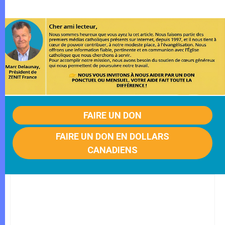
FAIRE UN DON
FAIRE UN DON EN DOLLARS
CANADIENS