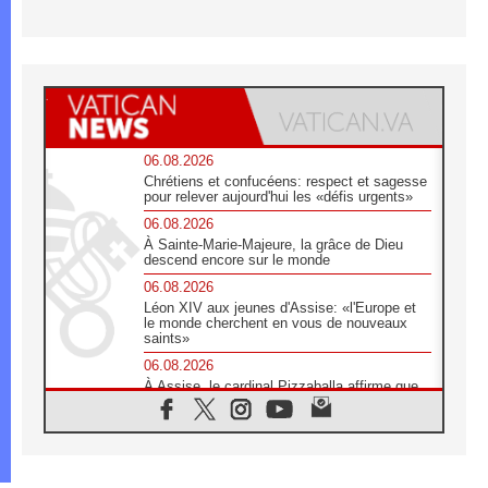
06.08.2026
Chrétiens et confucéens: respect et sagesse
pour relever aujourd'hui les «défis urgents»
06.08.2026
À Sainte-Marie-Majeure, la grâce de Dieu
descend encore sur le monde
06.08.2026
Léon XIV aux jeunes d'Assise: «l'Europe et
le monde cherchent en vous de nouveaux
saints»
06.08.2026
À Assise, le cardinal Pizzaballa affirme que
«les chrétiens veulent la paix»
06.08.2026
Au Mexique, le cardinal Parolin invite à être
aux côtés des marginalisées