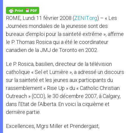
A
n
o
e
p
g
o
r
p
e
k
ROME, Lundi 11 février 2008 (
ZENIT.org
) – « Les
r
Journées mondiales de la jeunesse sont des
bureaux d’emploi pour la sainteté extrême », affirme
le P. Thomas Rosica qui a été le coordinateur
canadien de la JMJ de Toronto en 2002.
Le P. Rosica, basilien, directeur de la télévision
catholique « Sel et Lumière », a adressé un discours
sur la sainteté et les jeunes aux participants du
rassemblement « Rise Up » du « Catholic Christian
Outreach » (CCO), le 30 décembre 2007, à Calgary,
dans l’Etat de l’Alberta. En voici la ciquième et
dernière partie.
Excellences, Mgrs Miller et Prendergast,