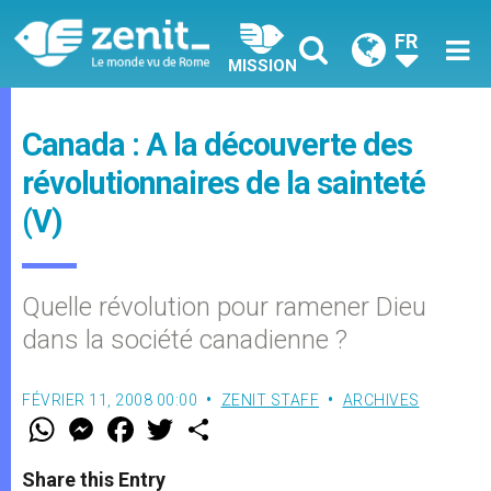
FR
MISSION
Canada : A la découverte des
révolutionnaires de la sainteté
(V)
Quelle révolution pour ramener Dieu
dans la société canadienne ?
FÉVRIER 11, 2008 00:00
ZENIT STAFF
ARCHIVES
W
M
F
T
S
h
e
a
w
h
a
s
c
i
a
t
s
e
t
r
Share this Entry
s
e
b
t
e