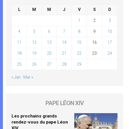
L
M
M
J
V
S
D
1
2
3
4
5
6
7
8
9
10
11
12
13
14
15
16
17
18
19
20
21
22
23
24
25
26
27
28
29
« Jan
Mar »
PAPE LÉON XIV
Les prochains grands
rendez-vous du pape Léon
XIV