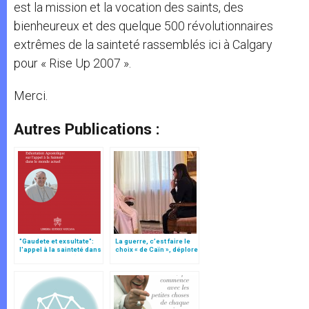
est la mission et la vocation des saints, des
bienheureux et des quelque 500 révolutionnaires
extrêmes de la sainteté rassemblés ici à Calgary
pour « Rise Up 2007 ».
Merci.
Autres Publications :
"Gaudete et exsultate":
La guerre, c’est faire le
l'appel à la sainteté dans
choix « de Caïn », déplore
le monde actuel (texte
le pape François
complet)