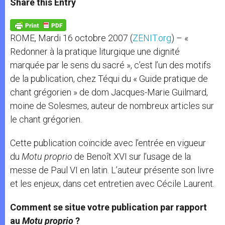
Share this Entry
s
e
b
t
e
A
n
o
e
p
g
o
r
p
e
k
ROME, Mardi 16 octobre 2007 (
ZENIT.org
) – «
r
Redonner à la pratique liturgique une dignité
marquée par le sens du sacré », c’est l’un des motifs
de la publication, chez Téqui du « Guide pratique de
chant grégorien » de dom Jacques-Marie Guilmard,
moine de Solesmes, auteur de nombreux articles sur
le chant grégorien.
Cette publication coïncide avec l’entrée en vigueur
du
Motu proprio
de Benoît XVI sur l’usage de la
messe de Paul VI en latin. L’auteur présente son livre
et les enjeux, dans cet entretien avec Cécile Laurent.
Comment se situe votre publication par rapport
au
Motu proprio
?