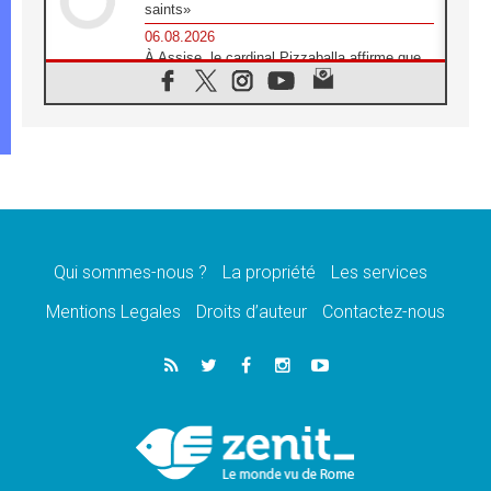
saints»
06.08.2026
À Assise, le cardinal Pizzaballa affirme que
«les chrétiens veulent la paix»
06.08.2026
Au Mexique, le cardinal Parolin invite à être
aux côtés des marginalisées
06.08.2026
À Assise, le Pape invite les jeunes à
«construire la civilisation de l'amour»
05.08.2026
La visite du Pape en Argentine portera «un
message de paix et de dignité humaine»
Qui sommes-nous ?
La propriété
Les services
05.08.2026
Mentions Legales
Droits d’auteur
Contactez-nous
«La visite du Pape en Uruguay renforcera
l'espérance» affirme Mgr Tróccoli
05.08.2026
Le nonce en Ukraine: «Il est inquiétant
d'entendre ceux qui bénissent la guerre»
05.08.2026
Léon XIV au Pérou, une lueur d'espoir pour
un peuple en quête de paix