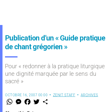
Publication d’un « Guide pratique
de chant grégorien »
Pour « redonner à la pratique liturgique
une dignité marquée par le sens du
sacré »
OCTOBRE 16, 2007 00:00
ZENIT STAFF
ARCHIVES
W
M
F
T
S
h
e
a
w
h
a
s
c
i
a
t
s
e
t
r