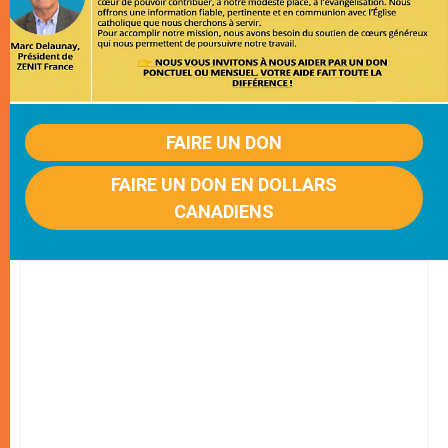
FAIRE UN DON
FAIRE UN DON EN DOLLARS
CANADIENS