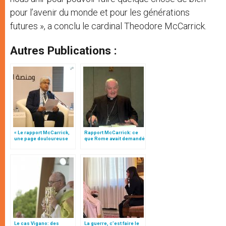
pour l’avenir du monde et pour les générations
futures », a conclu le cardinal Theodore McCarrick.
Autres Publications :
« Le rapport McCarrick,
Rapport McCarrick: ce
une page douloureuse
que Rome avait demandé
dont l’Eglise tire les
à Mgr Vigano’
leçons », par A. Tornielli
Le cas Vigano: des
La guerre, c’est faire le