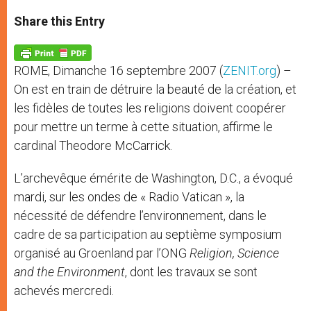
a
s
c
i
a
t
s
e
t
r
Share this Entry
s
e
b
t
e
A
n
o
e
p
g
o
r
p
e
k
ROME, Dimanche 16 septembre 2007 (
ZENIT.org
) –
r
On est en train de détruire la beauté de la création, et
les fidèles de toutes les religions doivent coopérer
pour mettre un terme à cette situation, affirme le
cardinal Theodore McCarrick.
L’archevêque émérite de Washington, D.C., a évoqué
mardi, sur les ondes de « Radio Vatican », la
nécessité de défendre l’environnement, dans le
cadre de sa participation au septième symposium
organisé au Groenland par l’ONG
Religion, Science
and the Environment
, dont les travaux se sont
achevés mercredi.