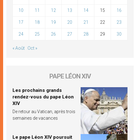
10
11
12
13
14
15
16
17
18
19
20
21
22
23
24
25
26
27
28
29
30
« Août
Oct »
PAPE LÉON XIV
Les prochains grands
rendez-vous du pape Léon
XIV
De retour au Vatican, après trois
semaines de vacances
Le pape Léon XIV poursuit