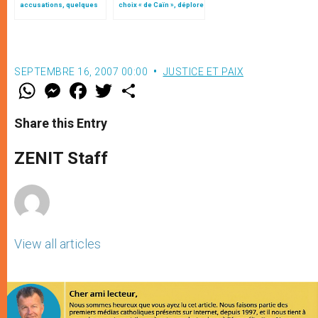
accusations, quelques
choix « de Caïn », déplore
questions
le pape François
SEPTEMBRE 16, 2007 00:00
JUSTICE ET PAIX
W
M
F
T
S
h
e
a
w
h
a
s
c
i
a
t
s
e
t
r
Share this Entry
s
e
b
t
e
A
n
o
e
p
g
o
r
ZENIT Staff
p
e
k
r
View all articles