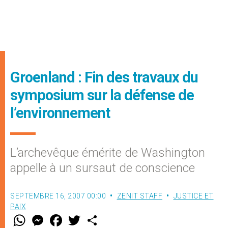
Groenland : Fin des travaux du
symposium sur la défense de
l’environnement
L’archevêque émérite de Washington
appelle à un sursaut de conscience
SEPTEMBRE 16, 2007 00:00
ZENIT STAFF
JUSTICE ET
PAIX
W
M
F
T
S
h
e
a
w
h