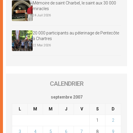
Mémoire de saint Charbel, le saint aux 30 000
miracles
24 Juil 2026
20 000 participants au pèlerinage de Pentecôte
à Chartres
22 Mai 2026
CALENDRIER
septembre 2007
L
M
M
J
V
S
D
1
2
3
4
5
6
7
8
9