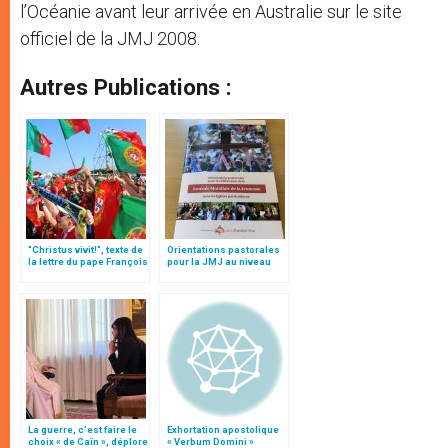
l’Océanie avant leur arrivée en Australie sur le site
officiel de la JMJ 2008.
Autres Publications :
"Christus vivit!", texte de
Orientations pastorales
la lettre du pape François
pour la JMJ au niveau
aux jeunes du monde
local (texte intégral)
La guerre, c’est faire le
Exhortation apostolique
choix « de Caïn », déplore
« Verbum Domini »