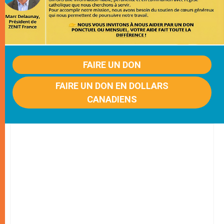
FAIRE UN DON
FAIRE UN DON EN DOLLARS
CANADIENS