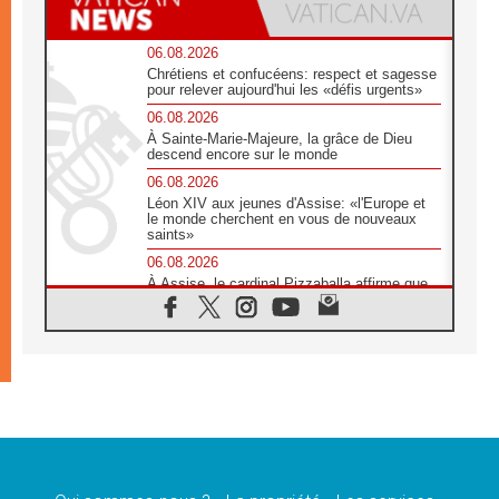
06.08.2026
Chrétiens et confucéens: respect et sagesse
pour relever aujourd'hui les «défis urgents»
06.08.2026
À Sainte-Marie-Majeure, la grâce de Dieu
descend encore sur le monde
06.08.2026
Léon XIV aux jeunes d'Assise: «l'Europe et
le monde cherchent en vous de nouveaux
saints»
06.08.2026
À Assise, le cardinal Pizzaballa affirme que
«les chrétiens veulent la paix»
06.08.2026
Au Mexique, le cardinal Parolin invite à être
aux côtés des marginalisées
06.08.2026
À Assise, le Pape invite les jeunes à
«construire la civilisation de l'amour»
05.08.2026
La visite du Pape en Argentine portera «un
message de paix et de dignité humaine»