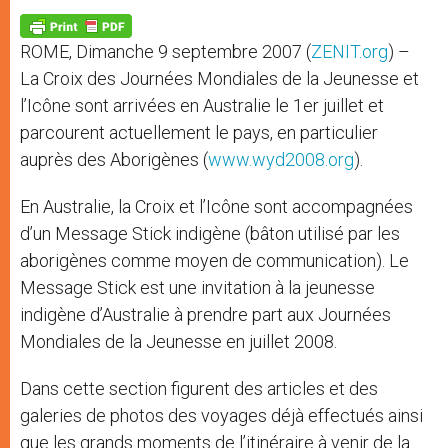
A
n
o
e
p
g
o
r
p
e
k
ROME, Dimanche 9 septembre 2007 (
ZENIT.org
) –
r
La Croix des Journées Mondiales de la Jeunesse et
l’Icône sont arrivées en Australie le 1er juillet et
parcourent actuellement le pays, en particulier
auprès des Aborigènes (
www.wyd2008.org
).
En Australie, la Croix et l’Icône sont accompagnées
d’un Message Stick indigène (bâton utilisé par les
aborigènes comme moyen de communication). Le
Message Stick est une invitation à la jeunesse
indigène d’Australie à prendre part aux Journées
Mondiales de la Jeunesse en juillet 2008.
Dans cette section figurent des articles et des
galeries de photos des voyages déjà effectués ainsi
que les grands moments de l’itinéraire à venir de la