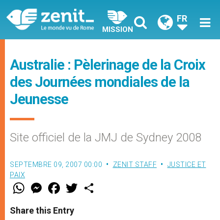
FR
MISSION
Australie : Pèlerinage de la Croix
des Journées mondiales de la
Jeunesse
Site officiel de la JMJ de Sydney 2008
SEPTEMBRE 09, 2007 00:00
ZENIT STAFF
JUSTICE ET
PAIX
W
M
F
T
S
h
e
a
w
h
a
s
c
i
a
t
s
e
t
r
Share this Entry
s
e
b
t
e