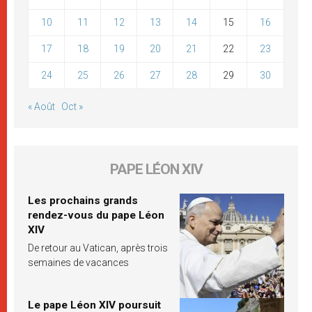
10
11
12
13
14
15
16
17
18
19
20
21
22
23
24
25
26
27
28
29
30
« Août
Oct »
PAPE LÉON XIV
Les prochains grands
rendez-vous du pape Léon
XIV
De retour au Vatican, après trois
semaines de vacances
Le pape Léon XIV poursuit