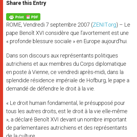
t
s
e
t
r
Share this Entry
s
e
b
t
e
A
n
o
e
p
g
o
r
p
e
k
ROME, Vendredi 7 septembre 2007 (
ZENIT.org
) – Le
r
pape Benoît XVI considère que l’avortement est une
« profonde blessure sociale » en Europe aujourd’hui.
Dans son discours aux représentants politiques
autrichiens et aux membres du Corps diplomatique
en poste à Vienne, ce vendredi après-midi, dans la
splendide résidence impériale de Hofburg, le pape a
demandé de défendre le droit à la vie.
« Le droit humain fondamental, le présupposé pour
tous les autres droits, est le droit à la vie elle-même
», a déclaré Benoît XVI devant un nombre important
de parlementaires autrichiens et des représentants
de la culture.