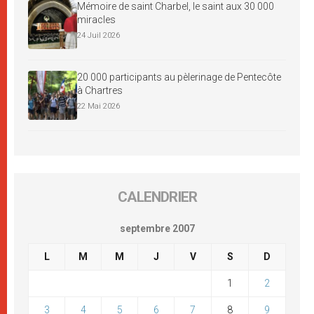
Mémoire de saint Charbel, le saint aux 30 000
miracles
24 Juil 2026
20 000 participants au pèlerinage de Pentecôte
à Chartres
22 Mai 2026
CALENDRIER
septembre 2007
L
M
M
J
V
S
D
1
2
3
4
5
6
7
8
9