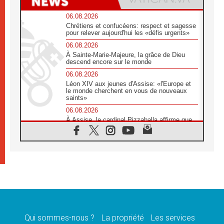
06.08.2026
Chrétiens et confucéens: respect et sagesse
pour relever aujourd'hui les «défis urgents»
06.08.2026
À Sainte-Marie-Majeure, la grâce de Dieu
descend encore sur le monde
06.08.2026
Léon XIV aux jeunes d'Assise: «l'Europe et
le monde cherchent en vous de nouveaux
saints»
06.08.2026
À Assise, le cardinal Pizzaballa affirme que
«les chrétiens veulent la paix»
06.08.2026
Au Mexique, le cardinal Parolin invite à être
aux côtés des marginalisées
06.08.2026
À Assise, le Pape invite les jeunes à
«construire la civilisation de l'amour»
05.08.2026
La visite du Pape en Argentine portera «un
message de paix et de dignité humaine»
Qui sommes-nous ?
La propriété
Les services