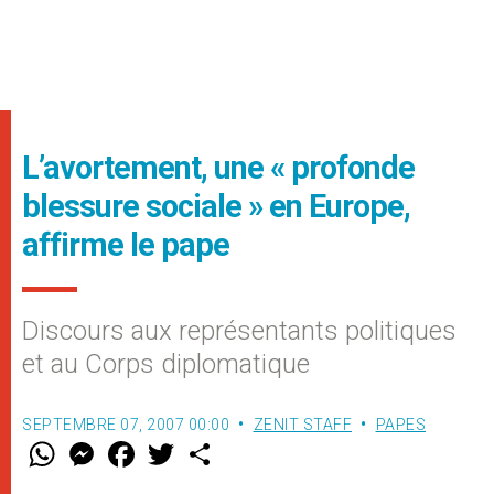
L’avortement, une « profonde
blessure sociale » en Europe,
affirme le pape
Discours aux représentants politiques
et au Corps diplomatique
SEPTEMBRE 07, 2007 00:00
ZENIT STAFF
PAPES
W
M
F
T
S
h
e
a
w
h
a
s
c
i
a