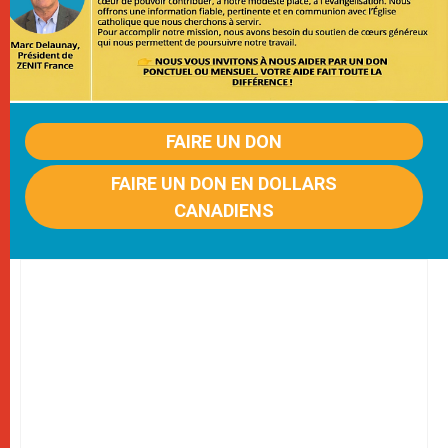
FAIRE UN DON
FAIRE UN DON EN DOLLARS
CANADIENS