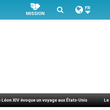
FR
MISSION
ue un voyage aux États-Unis
Le pape Léon XIV s