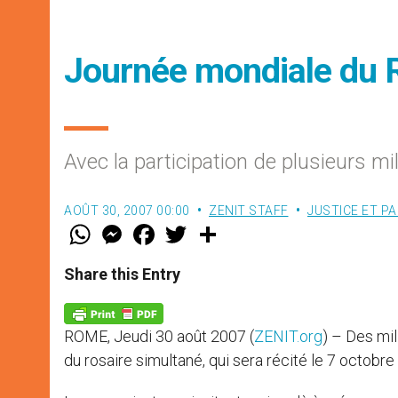
Journée mondiale du R
Avec la participation de plusieurs m
AOÛT 30, 2007 00:00
ZENIT STAFF
JUSTICE ET PA
W
M
F
T
S
h
e
a
w
h
a
s
c
i
a
t
s
e
t
r
Share this Entry
s
e
b
t
e
A
n
o
e
p
g
o
r
p
e
k
ROME, Jeudi 30 août 2007 (
ZENIT.org
) – Des mi
r
du rosaire simultané, qui sera récité le 7 octobr