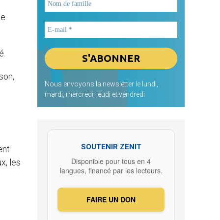
de
é.
son,
Nous envoyons la newsletter le lundi,
mardi, mercredi, jeudi et vendredi
SOUTENIR ZENIT
ent
Disponible pour tous en 4
x, les
langues, financé par les lecteurs.
FAIRE UN DON