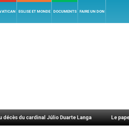
 VATICAN
EGLISE ET MONDE
DOCUMENTS
FAIRE UN DON
nal Júlio Duarte Langa
Le pape Léon XIV évoq