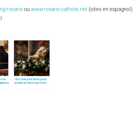
g/rosario
ou
www.rosario.catholic.net
(sites en espagnol)
g
re le
«Du Ciel à la Terre pour
déplore
porter la Terre au Ciel»,
par Mgr Francesco Follo