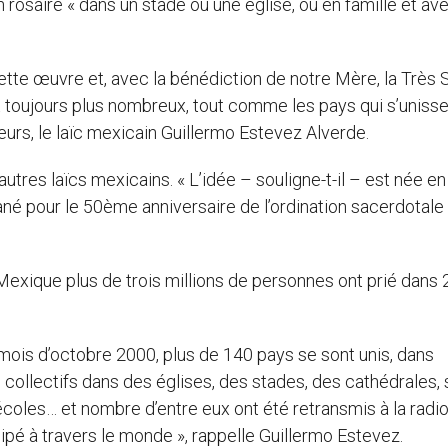
n rosaire « dans un stade ou une église, ou en famille et av
tte œuvre et, avec la bénédiction de notre Mère, la Très 
t toujours plus nombreux, tout comme les pays qui s’unissen
eurs, le laïc mexicain Guillermo Estevez Alverde.
autres laïcs mexicains. « L’idée – souligne-t-il – est née en
ané pour le 50ème anniversaire de l’ordination sacerdotale
Mexique plus de trois millions de personnes ont prié dans 
mois d’octobre 2000, plus de 140 pays se sont unis, dans
collectifs dans des églises, des stades, des cathédrales, 
coles… et nombre d’entre eux ont été retransmis à la radio
cipé à travers le monde », rappelle Guillermo Estevez.