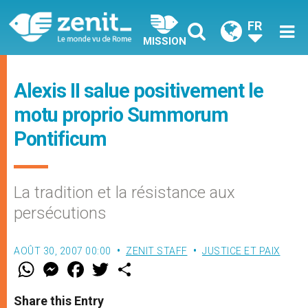
FR
MISSION
Alexis II salue positivement le
motu proprio Summorum
Pontificum
La tradition et la résistance aux
persécutions
AOÛT 30, 2007 00:00
ZENIT STAFF
JUSTICE ET PAIX
W
M
F
T
S
h
e
a
w
h
a
s
c
i
a
t
s
e
t
r
Share this Entry
s
e
b
t
e