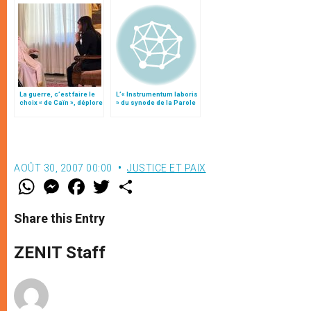
La guerre, c’est faire le
L’« Instrumentum laboris
choix « de Caïn », déplore
» du synode de la Parole
le pape François
de Dieu
AOÛT 30, 2007 00:00
JUSTICE ET PAIX
W
M
F
T
S
h
e
a
w
h
a
s
c
i
a
t
s
e
t
r
Share this Entry
s
e
b
t
e
A
n
o
e
p
g
o
r
ZENIT Staff
p
e
k
r