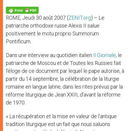
A
n
o
e
p
g
o
r
p
e
k
ROME, Jeudi 30 août 2007 (
ZENIT.org
) – Le
r
patriarche orthodoxe russe Alexis II salue
positivement le motu proprio Summorum
Pontificum.
Dans une interview au quotidien italien
Il Giornale
, le
patriarche de Moscou et de Toutes les Russies fait
l’éloge de ce document par lequel le pape autorise, à
partir du 14 septembre, la célébration de la liturgie
romaine en langue latine, dans les rites prévus par la
réforme liturgique de Jean XXIII, d’avant la réforme
de 1970.
« La récupération et la mise en valeur de l’antique
tradition liturgique est un fait que nous saluons