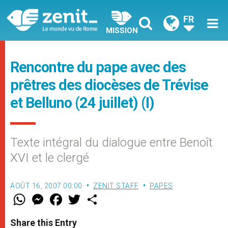
FR
MISSION
Rencontre du pape avec des
prêtres des diocèses de Trévise
et Belluno (24 juillet) (I)
Texte intégral du dialogue entre Benoît
XVI et le clergé
AOÛT 16, 2007 00:00
ZENIT STAFF
PAPES
W
M
F
T
S
h
e
a
w
h
a
s
c
i
a
t
s
e
t
r
Share this Entry
s
e
b
t
e