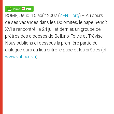
A
n
o
e
p
g
o
r
p
e
k
ROME, Jeudi 16 août 2007 (
ZENIT.org
) – Au cours
r
de ses vacances dans les Dolomites, le pape Benoît
XVI a rencontré, le 24 juillet dernier, un groupe de
prêtres des diocèses de Belluno-Feltre et Trévise.
Nous publions ci-dessous la première partie du
dialogue qui a eu lieu entre le pape et les prêtres (cf.
www.vatican.va
).