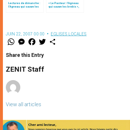
Lectures de dimanche :
« Le Pasteur: l’Agneau
l’Agneau qui sauve les
qui sauve les brebis »,
brebis
par Mgr Follo
JUIN 22, 2007 00:00
EGLISES LOCALES
W
M
F
T
S
h
e
a
w
h
a
s
c
i
a
t
s
e
t
r
Share this Entry
s
e
b
t
e
A
n
o
e
p
g
o
r
ZENIT Staff
p
e
k
r
View all articles