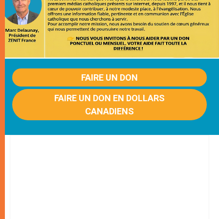
FAIRE UN DON
FAIRE UN DON EN DOLLARS
CANADIENS