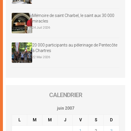
Mémoire de saint Charbel, le saint aux 30 000
miracles
24 Juil 2026
20 000 participants au pèlerinage de Pentecôte
à Chartres
22 Mai 2026
CALENDRIER
juin 2007
L
M
M
J
V
S
D
1
2
3