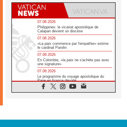
07.08.2026
Philippines: le vicariat apostolique de
Calapan devient un diocèse
07.08.2026
«La paix commence par l'empathie» estime
le cardinal Parolin
07.08.2026
En Colombie, «la paix ne s'achète pas avec
une signature»
07.08.2026
Le programme du voyage apostolique du
Pape en France dévoilé
07.08.2026
1ère Conférence continentale sur l'éducation
catholique en Afrique
07.08.2026
Un logo symbolique pour la venue du Pape
en France
07.08.2026
Cardinal Rossi: «La venue du Pape Léon en