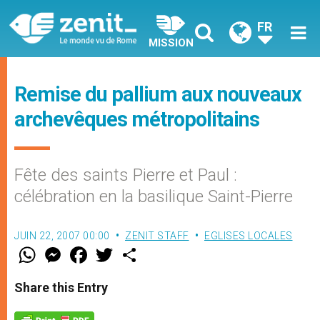
FR
MISSION
Remise du pallium aux nouveaux
archevêques métropolitains
Fête des saints Pierre et Paul :
célébration en la basilique Saint-Pierre
JUIN 22, 2007 00:00
ZENIT STAFF
EGLISES LOCALES
W
M
F
T
S
h
e
a
w
h
a
s
c
i
a
t
s
e
t
r
Share this Entry
s
e
b
t
e
A
n
o
e
p
g
o
r