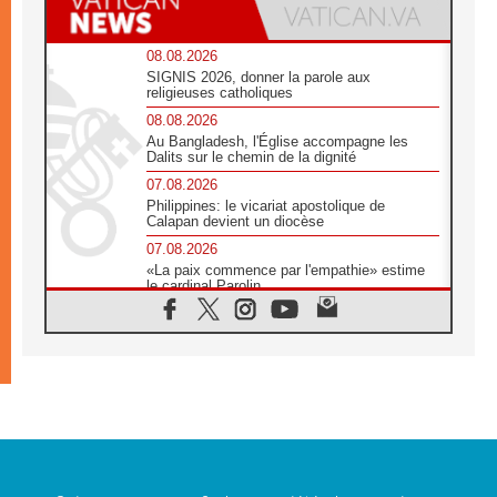
08.08.2026
SIGNIS 2026, donner la parole aux
religieuses catholiques
08.08.2026
Au Bangladesh, l'Église accompagne les
Dalits sur le chemin de la dignité
07.08.2026
Philippines: le vicariat apostolique de
Calapan devient un diocèse
07.08.2026
«La paix commence par l'empathie» estime
le cardinal Parolin
07.08.2026
En Colombie, «la paix ne s'achète pas avec
une signature»
07.08.2026
Le programme du voyage apostolique du
Pape en France dévoilé
07.08.2026
1ère Conférence continentale sur l'éducation
catholique en Afrique