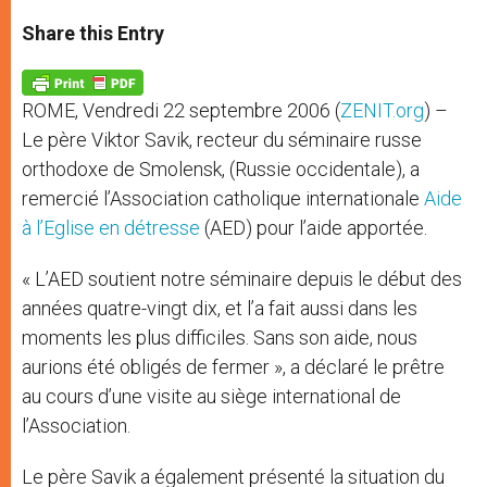
a
s
c
i
a
t
s
e
t
r
Share this Entry
s
e
b
t
e
A
n
o
e
p
g
o
r
p
e
k
ROME, Vendredi 22 septembre 2006 (
ZENIT.org
) –
r
Le père Viktor Savik, recteur du séminaire russe
orthodoxe de Smolensk, (Russie occidentale), a
remercié l’Association catholique internationale
Aide
à l’Eglise en détresse
(AED) pour l’aide apportée.
« L’AED soutient notre séminaire depuis le début des
années quatre-vingt dix, et l’a fait aussi dans les
moments les plus difficiles. Sans son aide, nous
aurions été obligés de fermer », a déclaré le prêtre
au cours d’une visite au siège international de
l’Association.
Le père Savik a également présenté la situation du