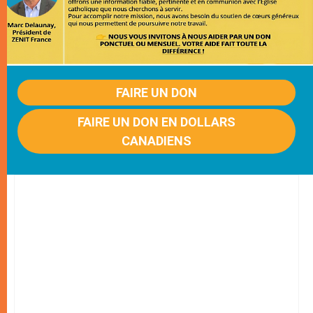
FAIRE UN DON
FAIRE UN DON EN DOLLARS
CANADIENS