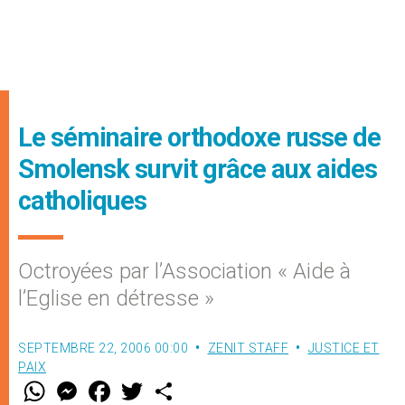
Le séminaire orthodoxe russe de
Smolensk survit grâce aux aides
catholiques
Octroyées par l’Association « Aide à
l’Eglise en détresse »
SEPTEMBRE 22, 2006 00:00
ZENIT STAFF
JUSTICE ET
PAIX
W
M
F
T
S
h
e
a
w
h