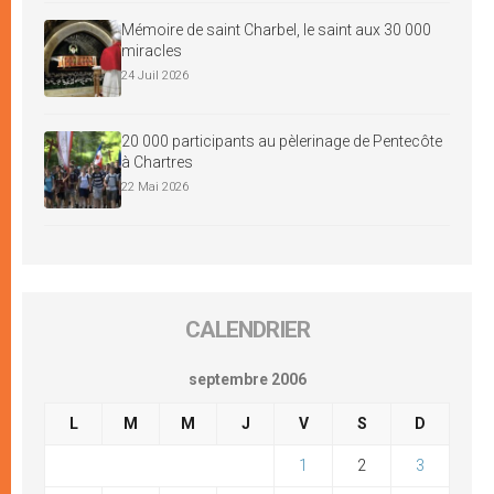
Mémoire de saint Charbel, le saint aux 30 000
miracles
24 Juil 2026
20 000 participants au pèlerinage de Pentecôte
à Chartres
22 Mai 2026
CALENDRIER
septembre 2006
L
M
M
J
V
S
D
1
2
3