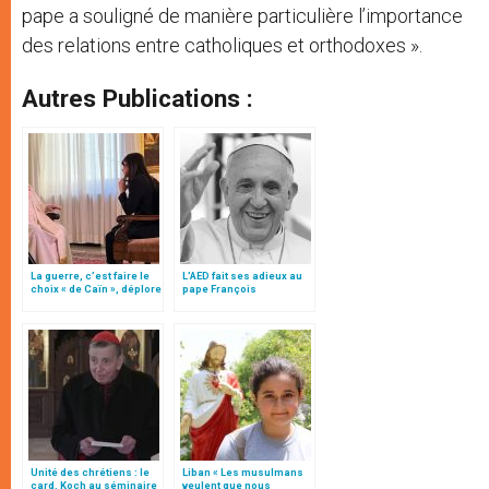
pape a souligné de manière particulière l’importance
des relations entre catholiques et orthodoxes ».
Autres Publications :
La guerre, c’est faire le
L’AED fait ses adieux au
choix « de Caïn », déplore
pape François
le pape François
Unité des chrétiens : le
Liban « Les musulmans
card. Koch au séminaire
veulent que nous