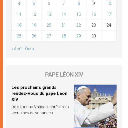
4
5
6
7
8
9
10
11
12
13
14
15
16
17
18
19
20
21
22
23
24
25
26
27
28
29
30
« Août
Oct »
PAPE LÉON XIV
Les prochains grands
rendez-vous du pape Léon
XIV
De retour au Vatican, après trois
semaines de vacances